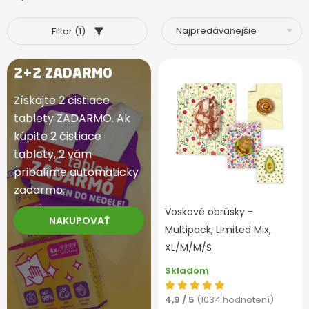
Filter (1)
2+2 ZADARMO
Získajte 2 čistiace
tablety ZADARMO. Ak
kúpite 2 čistiace
tablety, 2 vám
pribalíme automaticky
zadarmo.
Voskové obrúsky -
NAKUPOVAŤ
Multipack, Limited Mix,
XL/M/M/S
Skladom
4,9 / 5
(1034 hodnotení)