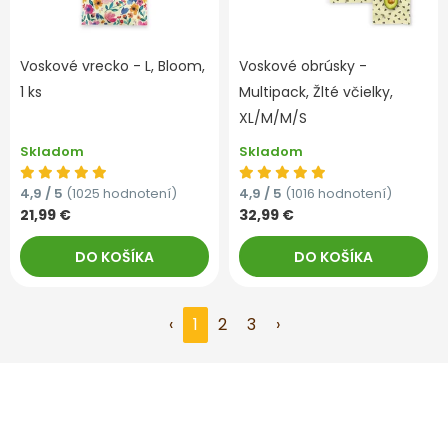
Voskové vrecko - L, Bloom,
Voskové obrúsky -
1 ks
Multipack, Žlté včielky,
XL/M/M/S
Skladom
Skladom
4,9 / 5
(1025 hodnotení)
4,9 / 5
(1016 hodnotení)
21,99 €
32,99 €
DO KOŠÍKA
DO KOŠÍKA
‹
1
2
3
›