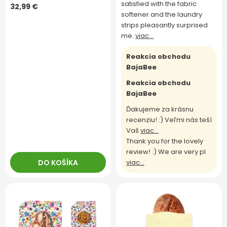
satisfied with the fabric
32,99 €
softener and the laundry
strips pleasantly surprised
me.
viac...
Reakcia obchodu
BajaBee
Reakcia obchodu
BajaBee
Ďakujeme za krásnu
recenziu! :) Veľmi nás teší
Vaš
viac...
Thank you for the lovely
review! :) We are very pl
DO KOŠÍKA
viac...