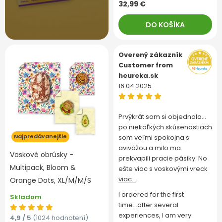
32,99 €
DO KOŠÍKA
Overený zákazník
Customer from
heureka.sk
16.04.2025
Prvýkrát som si objednala…
po niekoľkých skúsenostiach
Najpredávanejšie
som veľmi spokojna s
avivážou a milo ma
Voskové obrúsky -
prekvapili pracie pásiky. No
Multipack, Bloom &
ešte viac s voskovými vreck
viac...
Orange Dots, XL/M/M/S
I ordered for the first
Skladom
time...after several
experiences, I am very
4,9 / 5
(1024 hodnotení)