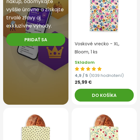
nákup, odomykajte
vyššie úrovne a získajte
trvalé zľavy aj
exkluzívne výhody.
PRIDAŤ SA
Voskové vrecko - XL,
Bloom, 1 ks
Skladom
4,9 / 5
(1039 hodnotení)
25,99 €
DO KOŠÍKA