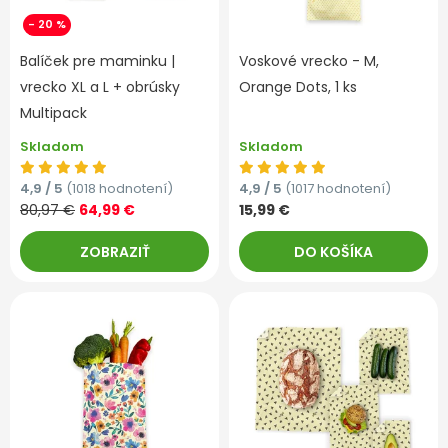
- 20 %
Balíček pre maminku |
Voskové vrecko - M,
vrecko XL a L + obrúsky
Orange Dots, 1 ks
Multipack
Skladom
Skladom
4,9 / 5
(1018 hodnotení)
4,9 / 5
(1017 hodnotení)
80,97 €
64,99 €
15,99 €
ZOBRAZIŤ
DO KOŠÍKA