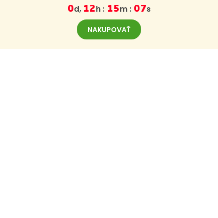
d,
h :
m :
s
0
12
15
07
NAKUPOVAŤ
ODBER NOVINIEK
Zaregistrujte sa na odber noviniek z BajaBee
Vaše údaje budeme strážiť, pre viac informácií navštívte
túto stránku.