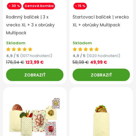
- 30 %
Cenová bomba
- 15 %
Rodinný balíček | 3 x
Štartovací balíček | vrecko
vrecko XL + 3 x obrúsky
XL + obrúsky Multipack
Multipack
Skladom
Skladom
4,9 / 5
(1017 hodnotení)
4,9 / 5
(1020 hodnotení)
176,94 €
123,99 €
58,98 €
49,99 €
ZOBRAZIŤ
ZOBRAZIŤ