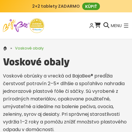
2+2 tablety ZADARMO
KÚPIŤ
MENU
🏠
»
Voskové obaly
Voskové obaly
Voskové obrúsky a vrecká od BajaBee® predĺžia
čerstvosť potravín 2–5× dlhšie a spoľahlivo nahradia
jednorazové plastové fólie či sáčky. Sú vyrobené z
prírodných materiálov, opakovane použiteľné,
umývateľné a ideálne na balenie pečiva, ovocia,
zeleniny, syrov aj desiaty. Pri správnej starostlivosti
vydržia 1–2 roky a pomôžu znížiť množstvo plastového
odpadu v domácnosti.