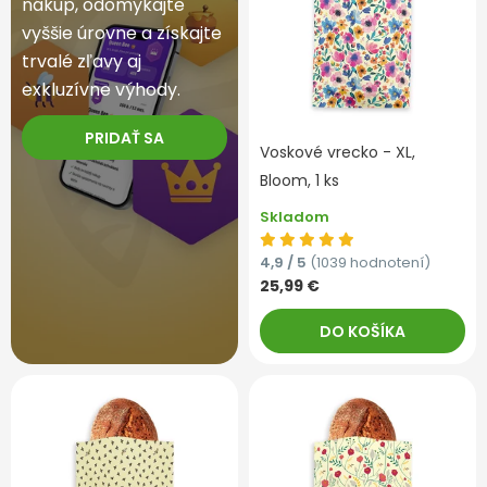
nákup, odomykajte
vyššie úrovne a získajte
trvalé zľavy aj
exkluzívne výhody.
PRIDAŤ SA
Voskové vrecko - XL,
Bloom, 1 ks
Skladom
4,9 / 5
(1039 hodnotení)
25,99 €
DO KOŠÍKA