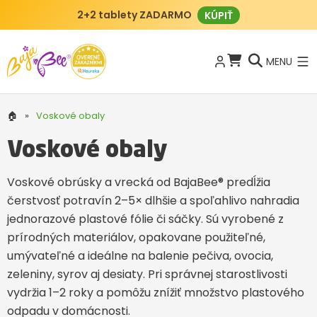
2+2 tablety ZADARMO
KÚPIŤ
MENU
🏠
»
Voskové obaly
Voskové obaly
Voskové obrúsky a vrecká od BajaBee® predĺžia
čerstvosť potravín 2–5× dlhšie a spoľahlivo nahradia
jednorazové plastové fólie či sáčky. Sú vyrobené z
prírodných materiálov, opakovane použiteľné,
umývateľné a ideálne na balenie pečiva, ovocia,
zeleniny, syrov aj desiaty. Pri správnej starostlivosti
vydržia 1–2 roky a pomôžu znížiť množstvo plastového
odpadu v domácnosti.