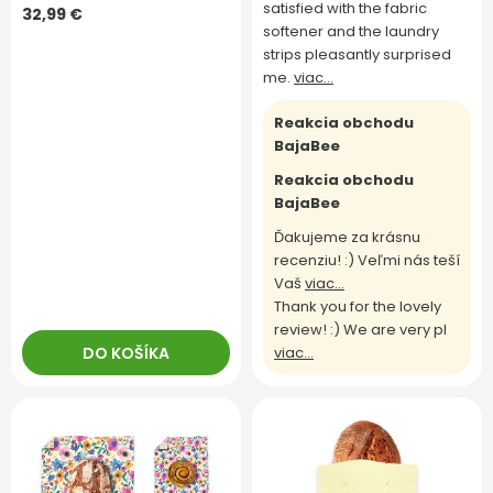
satisfied with the fabric
32,99 €
softener and the laundry
strips pleasantly surprised
me.
viac...
Reakcia obchodu
BajaBee
Reakcia obchodu
BajaBee
Ďakujeme za krásnu
recenziu! :) Veľmi nás teší
Vaš
viac...
Thank you for the lovely
review! :) We are very pl
DO KOŠÍKA
viac...