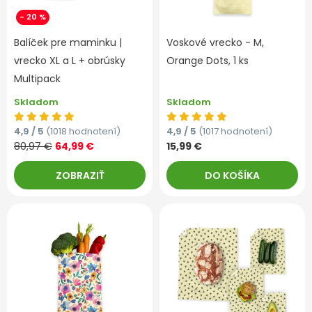
- 20 %
Balíček pre maminku |
Voskové vrecko - M,
vrecko XL a L + obrúsky
Orange Dots, 1 ks
Multipack
Skladom
Skladom
4,9 / 5
(1018 hodnotení)
4,9 / 5
(1017 hodnotení)
80,97 €
64,99 €
15,99 €
ZOBRAZIŤ
DO KOŠÍKA