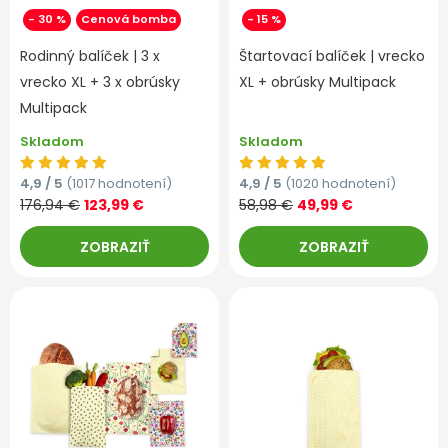
- 30 %
Cenová bomba
- 15 %
Rodinný balíček | 3 x
Štartovací balíček | vrecko
vrecko XL + 3 x obrúsky
XL + obrúsky Multipack
Multipack
Skladom
Skladom
4,9 / 5
(1017 hodnotení)
4,9 / 5
(1020 hodnotení)
176,94 €
123,99 €
58,98 €
49,99 €
ZOBRAZIŤ
ZOBRAZIŤ