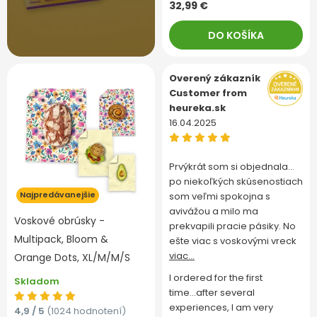
32,99 €
DO KOŠÍKA
Overený zákazník
Customer from
heureka.sk
16.04.2025
Prvýkrát som si objednala…
po niekoľkých skúsenostiach
Najpredávanejšie
som veľmi spokojna s
avivážou a milo ma
Voskové obrúsky -
prekvapili pracie pásiky. No
Multipack, Bloom &
ešte viac s voskovými vreck
viac...
Orange Dots, XL/M/M/S
I ordered for the first
Skladom
time...after several
experiences, I am very
4,9 / 5
(1024 hodnotení)