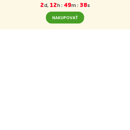
d,
h :
m :
s
2
12
49
38
NAKUPOVAŤ
ODBER NOVINIEK
Zaregistrujte sa na odber noviniek z BajaBee
Vaše údaje budeme strážiť, pre viac informácií navštívte
túto stránku.