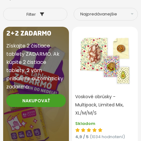
Filter
2+2 ZADARMO
Získajte 2 čistiace
tablety ZADARMO. Ak
kúpite 2 čistiace
tablety, 2 vám
pribalíme automaticky
zadarmo.
Voskové obrúsky -
NAKUPOVAŤ
Multipack, Limited Mix,
XL/M/M/S
Skladom
4,9 / 5
(1034 hodnotení)