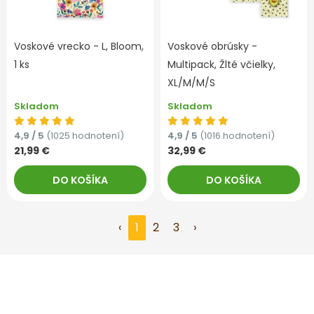
Voskové vrecko - L, Bloom,
Voskové obrúsky -
1 ks
Multipack, Žlté včielky,
XL/M/M/S
Skladom
Skladom
4,9 / 5
(1025 hodnotení)
4,9 / 5
(1016 hodnotení)
21,99 €
32,99 €
DO KOŠÍKA
DO KOŠÍKA
‹
1
2
3
›