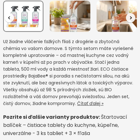
Už žiadne vláčenie ťažkých fliaš z drogérie a zbytočná
chémia vo vašom domove. S týmto setom máte vyriešené
kompletné upratovanie – od mastnej kuchyne cez vodný
kameň v kúpeľni až po prach v obývačke. Stačí jedna
tableta, 500 ml vody a každá miestnosť žiari. ECO čistiace
prostriedky BajaBee® si poradia s nečistotami silou, na akú
ste zvyknutí, ale bez agresívnych látok a toxických výparov.
Všetky obsahujú až 98 % prírodných zložiek, sú BIO
rozložiteľné a váš domov prevoňajú sviežosťou. Jeden set,
čistý domov, žiadne kompromisy.
Čítať ďalej »
Pozrite si ďalšie varianty produktov:
Štartovací
balíček – čistiace tablety do kuchyne, kúpeľne,
univerzálne - 3 ks tabliet + 3 × fľaša