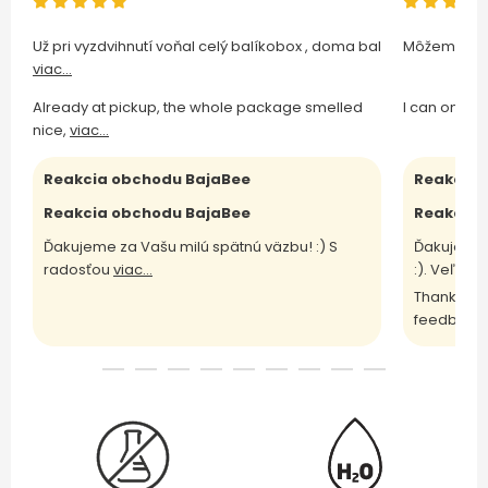
Už pri vyzdvihnutí voňal celý balíkobox , doma bal
Môžem len 
viac...
Already at pickup, the whole package smelled
I can only 
nice,
viac...
Reakcia obchodu BajaBee
Reakcia 
Reakcia obchodu BajaBee
Reakcia 
Ďakujeme za Vašu milú spätnú väzbu! :) S
Ďakujeme 
radosťou
viac...
:). Veľm
vi
Thank you 
feedback 