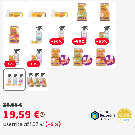
-50%
-50%
-50%
-5%
-10%
20,66 €
19,59 €
Ušetríte až 1,07 €
(-5 %)