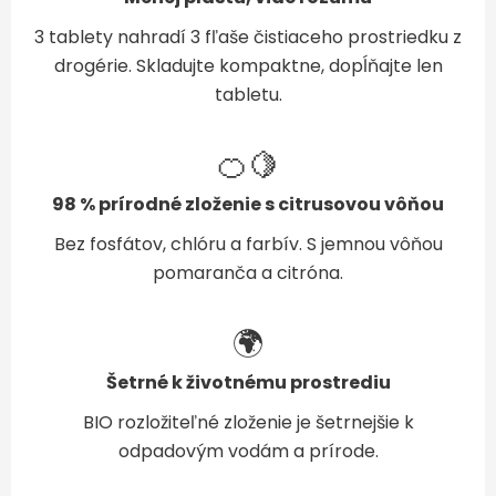
3 tablety nahradí 3 fľaše čistiaceho prostriedku z
drogérie. Skladujte kompaktne, dopĺňajte len
tabletu.
🍊🍋
98 % prírodné zloženie s citrusovou vôňou
Bez fosfátov, chlóru a farbív. S jemnou vôňou
pomaranča a citróna.
🌍
Šetrné k životnému prostrediu
BIO rozložiteľné zloženie je šetrnejšie k
odpadovým vodám a prírode.