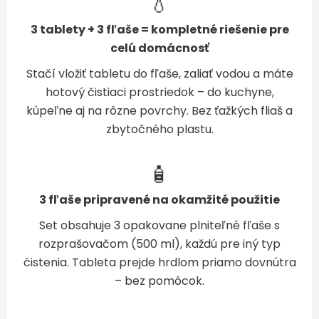
💧
3 tablety + 3 fľaše = kompletné riešenie pre
celú domácnosť
Stačí vložiť tabletu do fľaše, zaliať vodou a máte
hotový čistiaci prostriedok – do kuchyne,
kúpeľne aj na rôzne povrchy. Bez ťažkých fliaš a
zbytočného plastu.
🧴
3 fľaše pripravené na okamžité použitie
Set obsahuje 3 opakovane plniteľné fľaše s
rozprašovačom (500 ml), každú pre iný typ
čistenia. Tableta prejde hrdlom priamo dovnútra
– bez pomôcok.