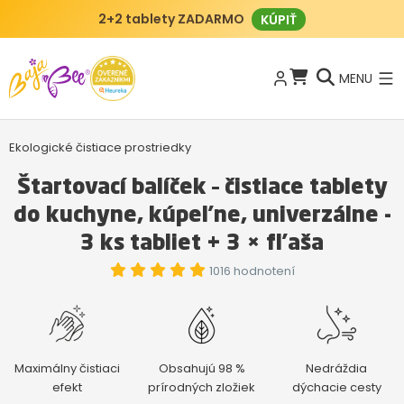
BajaBee klub
AKO FUNGUJE?
MENU
Ekologické čistiace prostriedky
Štartovací balíček – čistiace tablety
do kuchyne, kúpeľne, univerzálne -
3 ks tabliet + 3 × fľaša
1016 hodnotení
Maximálny čistiaci
Obsahujú 98 %
Nedráždia
efekt
prírodných zložiek
dýchacie cesty