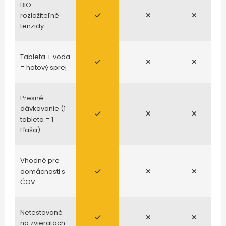
BIO
rozložiteľné
tenzidy
Tableta + voda
= hotový sprej
Presné
dávkovanie (1
tableta = 1
fľaša)
Vhodné pre
domácnosti s
ČOV
Netestované
na zvieratách