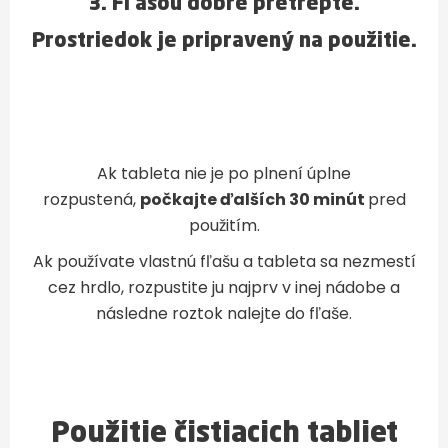
3. Fľašou dobre
pretrepte
.
Prostriedok je pripravený na použitie.
Ak tableta nie je po plnení úplne
rozpustená,
počkajte ďalších 30 minút
pred
použitím.
Ak používate vlastnú fľašu a tableta sa nezmestí
cez hrdlo, rozpustite ju najprv v inej nádobe a
následne roztok nalejte do fľaše.
Použitie čistiacich tabliet