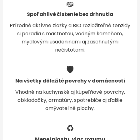
🧽
Spoľahlivé čistenie bez drhnutia
Prírodné aktívne zložky a BIO rozložiteľné tenzidy
si poradia s mastnotou, vodným kameňom,
mydlovými usadeninami aj zaschnutými
nečistotami.
🛡️
Na všetky dôležité povrchy v domácnosti
Vhodné na kuchynské aj kúpeľňové povrchy,
obkladačky, armatúry, spotrebiče aj ďalšie
omývateľné plochy.
♻️
Menej plastu, viac rozumu