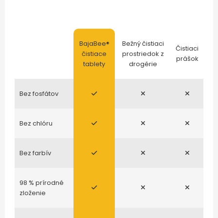
BajaBee®
Bežný čistiaci
Čistiaci
čistiace
prostriedok z
prášok
tablety
drogérie
Bez fosfátov
Bez chlóru
Bez farbív
98 % prírodné
zloženie