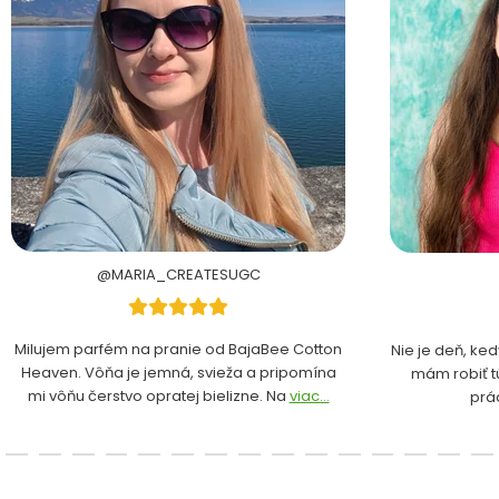
@MARIA_CREATESUGC
Milujem parfém na pranie od BajaBee Cotton
Nie je deň, ke
Heaven. Vôňa je jemná, svieža a pripomína
mám robiť t
mi vôňu čerstvo opratej bielizne. Na
viac...
prá