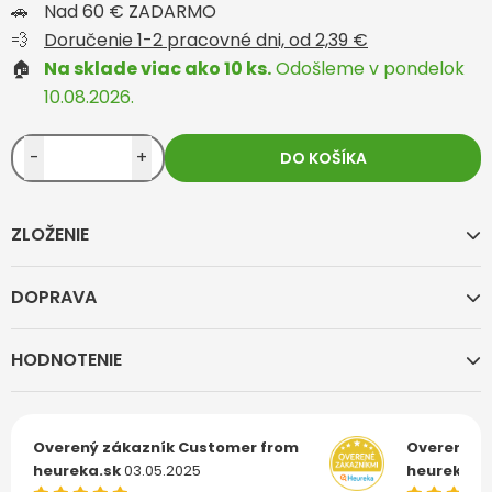
🚗
Nad 60 € ZADARMO
💨
Doručenie 1-2 pracovné dni, od 2,39 €
🏠
Na sklade viac ako 10 ks.
Odošleme v pondelok
10.08.2026.
-
+
DO KOŠÍKA
ZLOŽENIE
DOPRAVA
HODNOTENIE
Overený zákazník
Customer from
Overený z
heureka.sk
03.05.2025
heureka.s