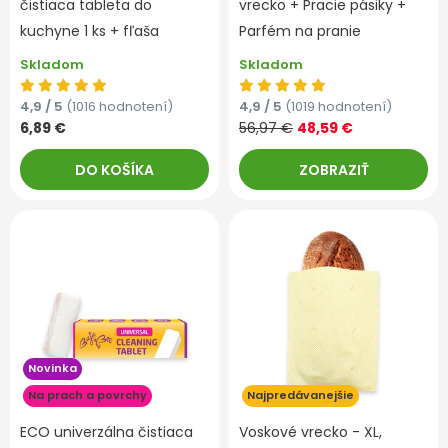
čistiaca tableta do
vrecko + Pracie pásiky +
kuchyne 1 ks + fľaša
Parfém na pranie
Skladom
Skladom
4,9 / 5
(1016 hodnotení)
4,9 / 5
(1019 hodnotení)
6,89 €
56,97 €
48,59 €
DO KOŠÍKA
ZOBRAZIŤ
Novinka
Na prach a povrchy
Najpredávanejšie
ECO univerzálna čistiaca
Voskové vrecko - XL,