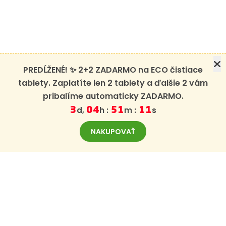
PREDĹŽENÉ! ✨ 2+2 ZADARMO na ECO čistiace
tablety. Zaplatíte len 2 tablety a ďalšie 2 vám
pribalíme automaticky ZADARMO.
d,
h :
m :
s
3
04
51
10
NAKUPOVAŤ