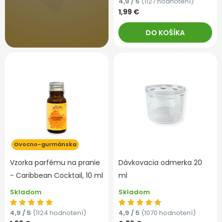
4,9 / 5
(1127 hodnotení)
1,99 €
DO KOŠÍKA
Ovocno-gurmánska
Vzorka parfému na pranie
Dávkovacia odmerka 20
- Caribbean Cocktail, 10 ml
ml
Skladom
Skladom
4,9 / 5
(1124 hodnotení)
4,9 / 5
(1070 hodnotení)