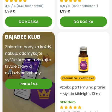
4,9 / 5
(1143 hodnotení)
4,9 / 5
(1120 hodnotení)
1,99 €
1,99 €
DO KOŠÍKA
DO KOŠÍKA
BAJABEE KLUB
Zbierajte body za každý
nákup, odomykajte
vyššie úrovne a získajte
trvalé zľavy aj
exkluzívne výhody.
Korenisto-kvetinová
PRIDAŤ SA
Vzorka parfému na pranie
- Mystic Midnight, 10 ml
Skladom