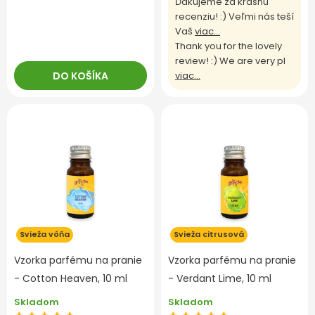
Ďakujeme za krásnu
recenziu! :) Veľmi nás teší
Vaš
viac...
Thank you for the lovely
review! :) We are very pl
DO KOŠÍKA
viac...
Svieža vôňa
Svieža citrusová
Vzorka parfému na pranie
Vzorka parfému na pranie
- Cotton Heaven, 10 ml
- Verdant Lime, 10 ml
Skladom
Skladom