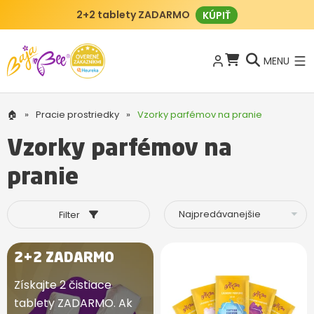
2+2 tablety ZADARMO
KÚPIŤ
MENU
🏠
»
Pracie prostriedky
»
Vzorky parfémov na pranie
Vzorky parfémov na
pranie
Filter
2+2 ZADARMO
Získajte 2 čistiace
tablety ZADARMO. Ak