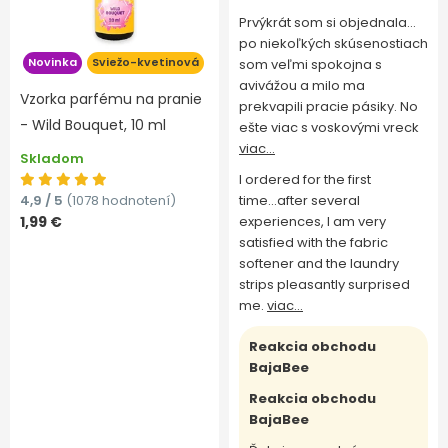
Prvýkrát som si objednala…
po niekoľkých skúsenostiach
Novinka
Sviežo-kvetinová
som veľmi spokojna s
avivážou a milo ma
Vzorka parfému na pranie
prekvapili pracie pásiky. No
- Wild Bouquet, 10 ml
ešte viac s voskovými vreck
viac...
Skladom
I ordered for the first
4,9 / 5
(1078 hodnotení)
time...after several
1,99 €
experiences, I am very
satisfied with the fabric
softener and the laundry
strips pleasantly surprised
me.
viac...
Reakcia obchodu
BajaBee
Reakcia obchodu
BajaBee