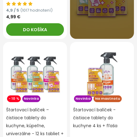
4,9 / 5
(1017 hodnotení)
4,99 €
DO KOŠÍKA
- 10 %
Novinka
Novinka
Na mastnotu
Štartovací balíček –
Štartovací balíček -
čistiace tablety do
čistiace tablety do
kuchyne, kúpeľne,
kuchyne 4 ks + fľaša
univerzálne - 12 ks tabliet +