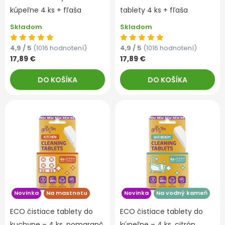
kúpeľne 4 ks + fľaša
tablety 4 ks + fľaša
Skladom
Skladom
4,9 / 5
(1016 hodnotení)
4,9 / 5
(1016 hodnotení)
17,89 €
17,89 €
DO KOŠÍKA
DO KOŠÍKA
Novinka
Na mastnotu
Novinka
Na vodný kameň
ECO čistiace tablety do
ECO čistiace tablety do
kuchyne – 4 ks, pomaranč
kúpeľne – 4 ks, citrón