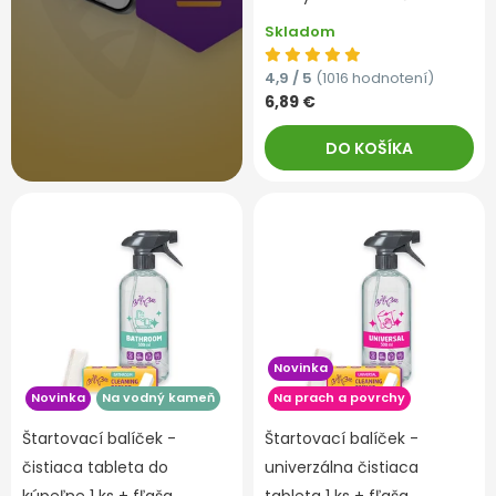
Skladom
4,9 / 5
(1016 hodnotení)
6,89 €
DO KOŠÍKA
Novinka
Novinka
Na vodný kameň
Na prach a povrchy
Štartovací balíček -
Štartovací balíček -
čistiaca tableta do
univerzálna čistiaca