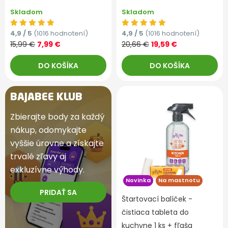
Skladom
Skladom
4,9 / 5
(1016 hodnotení)
4,9 / 5
(1016 hodnotení)
15,99 €
7,99 €
20,66 €
19,59 €
DO KOŠÍKA
DO KOŠÍKA
BAJABEE KLUB
Zbierajte body za každý
nákup, odomykajte
vyššie úrovne a získajte
trvalé zľavy aj
exkluzívne výhody.
Novinka
Na mastnotu
PRIDAŤ SA
Štartovací balíček -
čistiaca tableta do
kuchyne 1 ks + fľaša