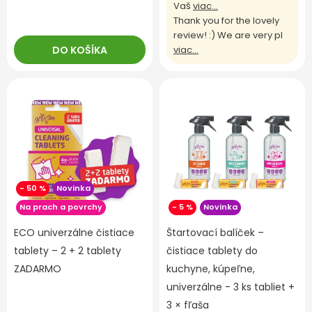
Vaš
viac...
Thank you for the lovely
review! :) We are very pl
DO KOŠÍKA
viac...
- 50 %
Novinka
Na prach a povrchy
- 5 %
Novinka
ECO univerzálne čistiace
Štartovací balíček –
tablety – 2 + 2 tablety
čistiace tablety do
ZADARMO
kuchyne, kúpeľne,
univerzálne - 3 ks tabliet +
3 × fľaša