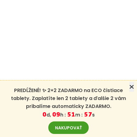
PREDĹŽENÉ! ✨ 2+2 ZADARMO na ECO čistiace
tablety. Zaplatíte len 2 tablety a ďalšie 2 vám
pribalíme automaticky ZADARMO.
d,
h :
m :
s
0
09
51
56
NAKUPOVAŤ