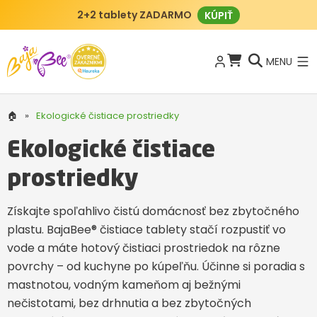
2+2 tablety ZADARMO
KÚPIŤ
MENU
🏠
»
Ekologické čistiace prostriedky
Ekologické čistiace
prostriedky
Získajte spoľahlivo čistú domácnosť bez zbytočného
plastu. BajaBee® čistiace tablety stačí rozpustiť vo
vode a máte hotový čistiaci prostriedok na rôzne
povrchy – od kuchyne po kúpeľňu. Účinne si poradia s
mastnotou, vodným kameňom aj bežnými
nečistotami, bez drhnutia a bez zbytočných