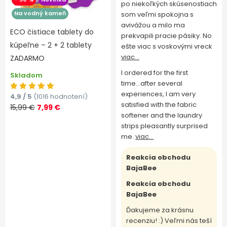
po niekoľkých skúsenostiach
Na vodný kameň
som veľmi spokojna s
avivážou a milo ma
ECO čistiace tablety do
prekvapili pracie pásiky. No
kúpeľne – 2 + 2 tablety
ešte viac s voskovými vreck
viac...
ZADARMO
I ordered for the first
Skladom
time...after several
experiences, I am very
4,9 / 5
(1016 hodnotení)
satisfied with the fabric
15,99 €
7,99 €
softener and the laundry
strips pleasantly surprised
me.
viac...
Reakcia obchodu
BajaBee
Reakcia obchodu
BajaBee
Ďakujeme za krásnu
recenziu! :) Veľmi nás teší