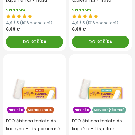
kúpeľne 1 ks + fľaša
tableta 1 ks + fľaša
Skladom
Skladom
4,9 / 5
(1016 hodnotení)
4,9 / 5
(1016 hodnotení)
6,89 €
6,89 €
DO KOŠÍKA
DO KOŠÍKA
Novinka
Na mastnotu
Novinka
Na vodný kameň
ECO čistiaca tableta do
ECO čistiaca tableta do
kuchyne – 1 ks, pomaranč
kúpeľne – 1 ks, citrón