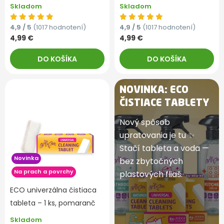
Skladom
Skladom
4,9 / 5
(1017 hodnotení)
4,9 / 5
(1017 hodnotení)
4,99 €
4,99 €
DO KOŠÍKA
DO KOŠÍKA
NOVINKA: ECO
ČISTIACE TABLETY
Nový spôsob
upratovania je tu ✨
Stačí tableta a voda —
Novinka
bez zbytočných
Na prach a povrchy
plastových fliaš.
ECO univerzálna čistiaca
tableta – 1 ks, pomaranč
Skladom