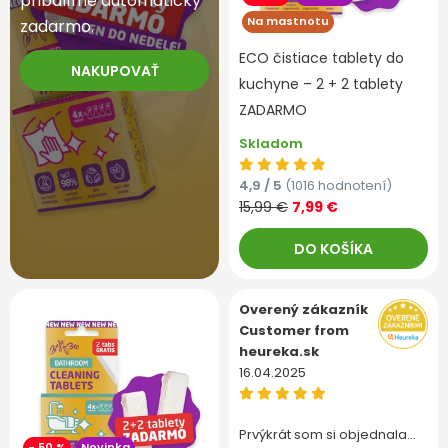
pribalíme automaticky
Na mastnotu
zadarmo.
ECO čistiace tablety do
NAKUPOVAŤ
kuchyne – 2 + 2 tablety
ZADARMO
Skladom
4,9 / 5
(1016 hodnotení)
15,99 €
7,99 €
DO KOŠÍKA
Overený zákazník
Customer from
heureka.sk
16.04.2025
Prvýkrát som si objednala…
- 50 %
Novinka