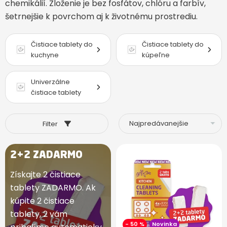
chemikálií. Zloženie je bez fosfátov, chlóru a farbív,
šetrnejšie k povrchom aj k životnému prostrediu.
Čistiace tablety do
Čistiace tablety do
kuchyne
kúpeľne
Univerzálne
čistiace tablety
Filter
2+2 ZADARMO
Získajte 2 čistiace
tablety ZADARMO. Ak
kúpite 2 čistiace
tablety, 2 vám
- 50 %
Novinka