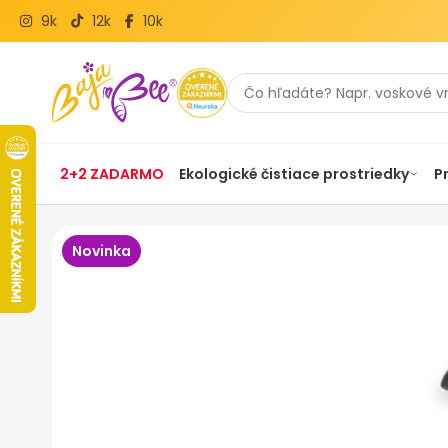
9k
12k
10k
2+2 ZADARMO
Ekologické čistiace prostriedky
P
Novinka