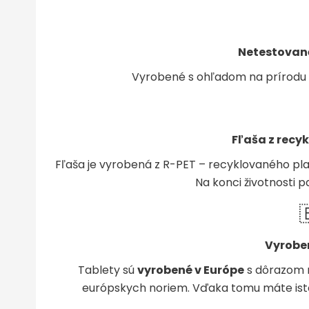
Netestované
Vyrobené s ohľadom na prírodu a
Fľaša z recy
Fľaša je vyrobená z R-PET – recyklovaného plas
Na konci životnosti p

Vyrobe
Tablety sú
vyrobené v Európe
s dôrazom n
európskych noriem. Vďaka tomu máte ist