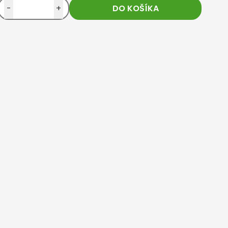
-
+
DO KOŠÍKA
i, vyskúšam aj ďalšie.
Rýchle dodanie, skvelé produkty. 
vytknúť
 I will try others as well
Quick delivery, great products. I ha
to
viac...
u BajaBee
Reakcia obchodu BajaBee
u BajaBee
Reakcia obchodu BajaBee
milú recenziu :). Za
Ďakujeme za krásnu recenziu! :)
..
radi, že ste s
viac...
r kind review :). We
Thank you for the beautiful review
We are glad
viac...