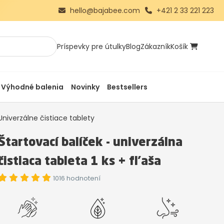
hello@bajabee.com
+421 2 33 221 223
Príspevky pre útulky
Blog
Zákazník
Košík
Výhodné balenia
Novinky
Bestsellers
Univerzálne čistiace tablety
Štartovací balíček - univerzálna
čistiaca tableta 1 ks + fľaša
1016 hodnotení