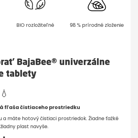
BIO rozložiteľné
98 % prírodné zloženie
brať BajaBee® univerzálne
ce tablety
💧
lá fľaša čistiaceho prostriedku
u a máte hotový čistiaci prostriedok. Žiadne ťažké
 žiadny plast navyše.