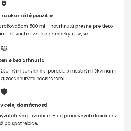
🧴
 na okamžité použitie
zprašovačom 500 ml – navrhnutú presne pre tieto
iamo dovnútra, žiadne pomôcky navyše.
🧽
tenie bez drhnutia
ožiteľnými tenzidmi si poradia s mastnými škvrnami,
aj zaschnutými nečistotami.
🛡️
 v celej domácnosti
omývateľným povrchom – od pracovných dosiek cez
ž po spotrebiče.