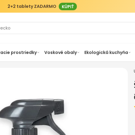
2+2 tablety ZADARMO
KÚPIŤ
racie prostriedky
Voskové obaly
Ekologická kuchyňa