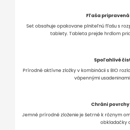
Fľaša pripravená
Set obsahuje opakovane plniteľnú fľašu s ro
tablety. Tableta prejde hrdlom pr
Spoľahlivé čis
Prírodné aktívne zložky v kombinácii s BIO rozl
vápennými usadeninami 
Chráni povrchy
Jemné prírodné zloženie je šetrné k rôznym 
obkladačky a