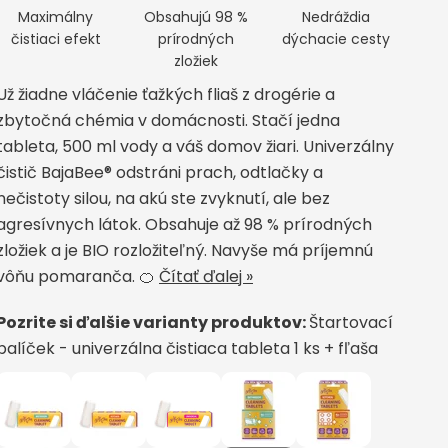
Maximálny
Obsahujú 98 %
Nedráždia
čistiaci efekt
prírodných
dýchacie cesty
zložiek
Už žiadne vláčenie ťažkých fliaš z drogérie a
zbytočná chémia v domácnosti. Stačí jedna
tableta, 500 ml vody a váš domov žiari. Univerzálny
čistič BajaBee® odstráni prach, odtlačky a
nečistoty silou, na akú ste zvyknutí, ale bez
agresívnych látok. Obsahuje až 98 % prírodných
zložiek a je BIO rozložiteľný. Navyše má príjemnú
vôňu pomaranča. 🍊
Čítať ďalej »
Pozrite si ďalšie varianty produktov:
Štartovací
balíček - univerzálna čistiaca tableta 1 ks + fľaša