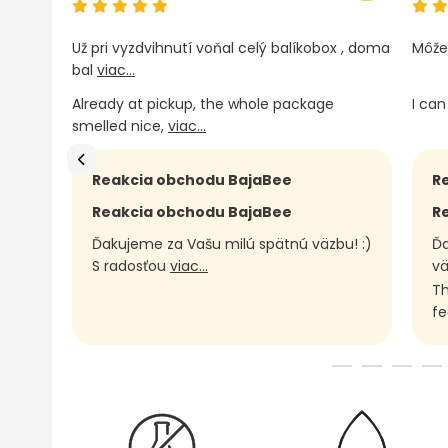
Už pri vyzdvihnutí voňal celý balíkobox , doma
Môže
bal
viac...
Already at pickup, the whole package
I ca
smelled nice,
viac...
Reakcia obchodu BajaBee
R
Reakcia obchodu BajaBee
R
Ďakujeme za Vašu milú spätnú väzbu! :)
Ďa
S radosťou
viac...
vä
Th
fe