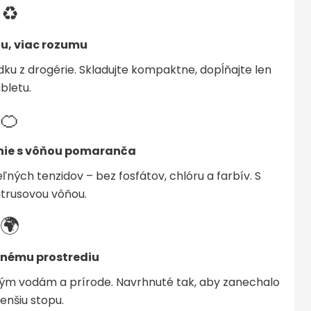
♻️
tu, viac rozumu
dku z drogérie. Skladujte kompaktne, dopĺňajte len
bletu.
🍊
enie s vôňou pomaranča
ľných tenzidov – bez fosfátov, chlóru a farbív. S
itrusovou vôňou.
🌍
otnému prostrediu
dovým vodám a prírode. Navrhnuté tak, aby zanechalo
enšiu stopu.