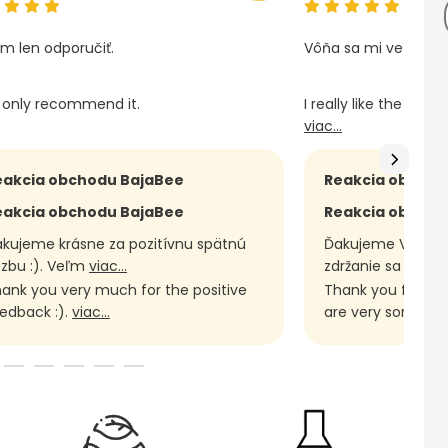
m len odporučiť.
Vôňa sa mi veľmi páč
n only recommend it.
I really like the scent,
viac...
eakcia obchodu BajaBee
Reakcia obchod
eakcia obchodu BajaBee
Reakcia obchod
kujeme krásne za pozitívnu spätnú
Ďakujeme Vám za 
zbu :). Veľm
viac...
zdržanie sa V
viac.
ank you very much for the positive
Thank you for you
edback :).
viac...
are very sor
viac...