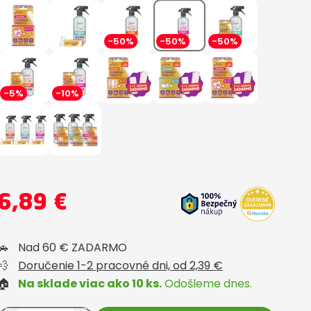
-50%
-50%
-50%
-5%
-10%
6,89 €
🚗
Nad 60 € ZADARMO
💨
Doručenie 1-2 pracovné dni, od 2,39 €
🏠
Na sklade viac ako 10 ks.
Odošleme dnes.
Customer from
Overený zákazník
Customer fr
025
heureka.sk
25.04.2025