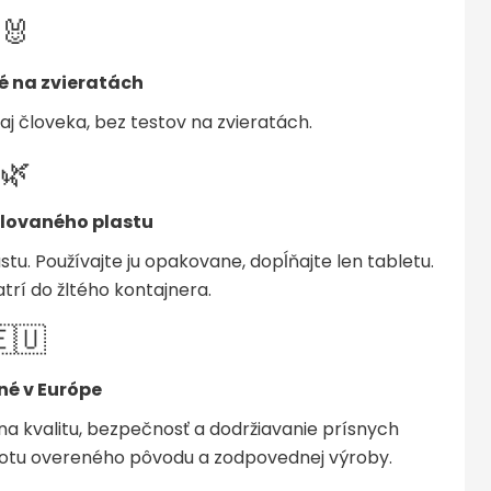
🐰
 na zvieratách
j človeka, bez testov na zvieratách.
🌿
klovaného plastu
tu. Používajte ju opakovane, dopĺňajte len tabletu.
atrí do žltého kontajnera.
🇺
né v Európe
a kvalitu, bezpečnosť a dodržiavanie prísnych
otu overeného pôvodu a zodpovednej výroby.