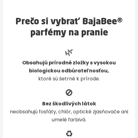
Prečo si vybrať BajaBee®
parfémy na pranie
🌿
Obsahujú prírodné zložky s vysokou
biologickou odbúrateľnosťou,
ktoré sú šetrné k prírode.
🚫
Bez škodlivých látok
neobsahujú fosfáty, chlór, optické zjasňovače ani
umelé farbivá.
♻️