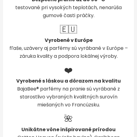
testované pri vysokých teplotách, nenarúša
gumové časti práčky.
🇪🇺
Vyrobené v Európe
fľaše, uzávery aj parfémy sú vyrábané v Európe –
záruka kvality a podpora lokálnej výroby.
❤️
Vyrobené s láskou a dôrazom na kvalitu
BajaBee® parfémy na pranie sú vyrábané z
starostlivo vybraných kvalitných surovín
miešaných vo Francúzsku.
🌺
Unikátne vône inšpirované prírodou