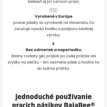
bielizeň aj pri ručnom praní.
🇪🇺
Vyrobené v Európe
pracie pásiky sú vyrobené na Slovensku, čo
zaručuje vysokú kvalitu a podporu lokálnej
výroby.
🧴
Bez odmeriek a neporiadku
žiadny rozliaty gél, prášok po celej práčke ani
zvyšky na viečku – len vezmete pásik a hodíte ho
do bubna práčky.
Jednoduché používanie
pracích pásikov BajaBee®