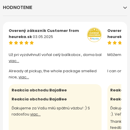
HODNOTENIE
Overený zákazník
Customer from
Overený z
heureka.sk
03.05.2025
heureka.s
Už pri vyzdvihnutí voňal celý balíkobox , doma bal
Môžem len 
viac...
Already at pickup, the whole package smelled
I can only 
nice,
viac...
Reakcia obchodu BajaBee
Reakcia 
Reakcia obchodu BajaBee
Reakcia 
Ďakujeme za Vašu milú spätnú väzbu! :) S
Ďakujeme 
radosťou
viac...
:). Veľm
vi
Thank you 
feedback 