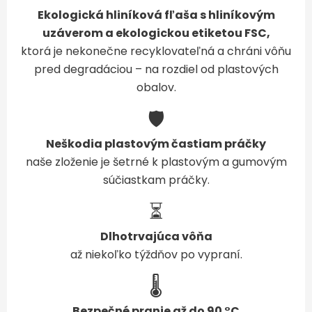
Ekologická hliníková fľaša s hliníkovým
uzáverom a ekologickou etiketou FSC,
ktorá je nekonečne recyklovateľná a chráni vôňu
pred degradáciou – na rozdiel od plastových
obalov.
🛡️
Neškodia plastovým častiam práčky
naše zloženie je šetrné k plastovým a gumovým
súčiastkam práčky.
⏳
Dlhotrvajúca vôňa
až niekoľko týždňov po vypraní.
🌡️
Bezpečné pranie až do 90 °C