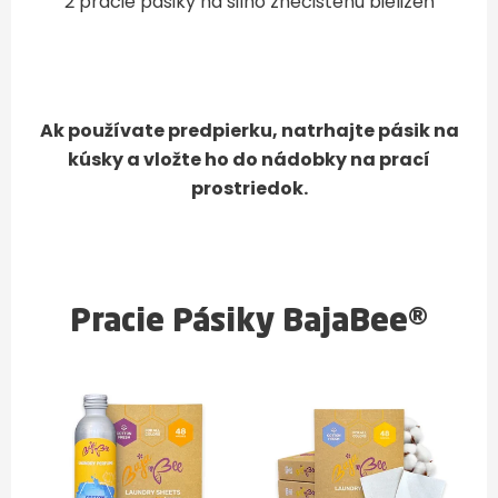
2 pracie pásiky na silno znečistenú bielizeň
Ak používate predpierku, natrhajte pásik na
kúsky a vložte ho do nádobky na prací
prostriedok.
Pracie Pásiky BajaBee®