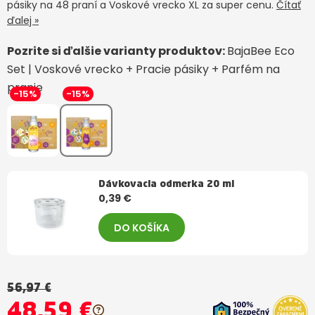
pásiky na 48 praní a Voskové vrecko XL za super cenu.
Čítať
ďalej »
Pozrite si ďalšie varianty produktov:
BajaBee Eco
Set | Voskové vrecko + Pracie pásiky + Parfém na
pranie
-15%
-15%
Dávkovacia odmerka 20 ml
0,39 €
DO KOŠÍKA
56,97 €
48,59 €