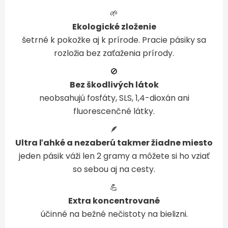
🌱
Ekologické zloženie
šetrné k pokožke aj k prírode. Pracie pásiky sa
rozložia bez zaťaženia prírody.
🚫
Bez škodlivých látok
neobsahujú fosfáty, SLS, 1,4-dioxán ani
fluorescenčné látky.
🪶
Ultra ľahké a nezaberú takmer žiadne miesto
jeden pásik váži len 2 gramy a môžete si ho vziať
so sebou aj na cesty.
💪
Extra koncentrované
účinné na bežné nečistoty na bielizni.