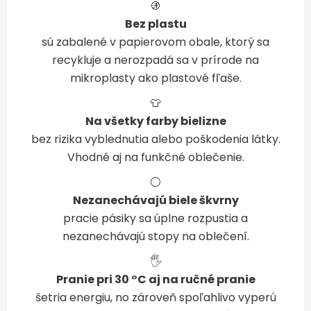
🚯
Bez plastu
sú zabalené v papierovom obale, ktorý sa
recykluje a nerozpadá sa v prírode na
mikroplasty ako plastové fľaše.
👕
Na všetky farby bielizne
bez rizika vyblednutia alebo poškodenia látky.
Vhodné aj na funkčné oblečenie.
⚪
Nezanechávajú biele škvrny
pracie pásiky sa úplne rozpustia a
nezanechávajú stopy na oblečení.
🖐️
Pranie pri 30 °C aj na ručné pranie
šetria energiu, no zároveň spoľahlivo vyperú