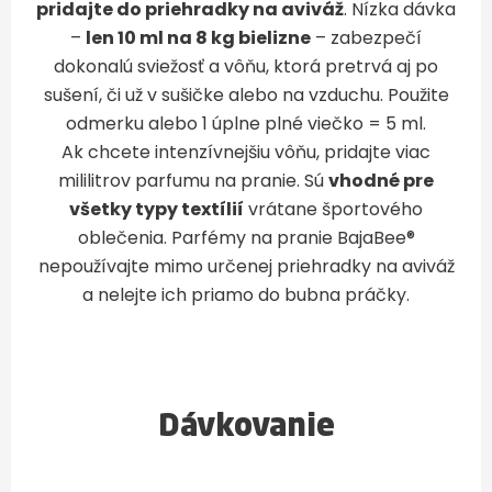
pridajte do priehradky na aviváž
. Nízka dávka
–
len 10 ml na 8 kg bielizne
– zabezpečí
dokonalú sviežosť a vôňu, ktorá pretrvá aj po
sušení, či už v sušičke alebo na vzduchu. Použite
odmerku alebo 1 úplne plné viečko = 5 ml.
Ak chcete intenzívnejšiu vôňu, pridajte viac
mililitrov parfumu na pranie. Sú
vhodné pre
všetky typy textílií
vrátane športového
oblečenia. Parfémy na pranie BajaBee®
nepoužívajte mimo určenej priehradky na aviváž
a nelejte ich priamo do bubna práčky.
Dávkovanie