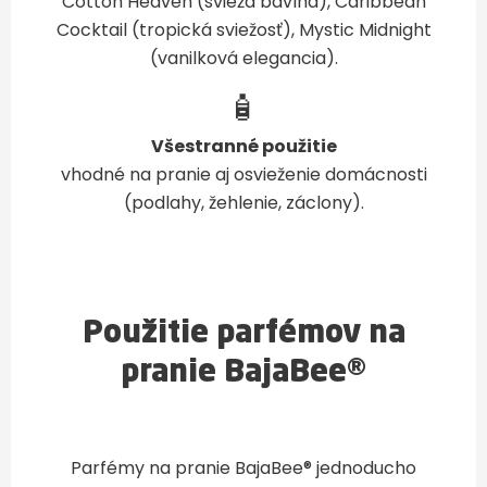
Cotton Heaven (svieža bavlna), Caribbean
Cocktail (tropická sviežosť), Mystic Midnight
(vanilková elegancia).
🧴
Všestranné použitie
vhodné na pranie aj osvieženie domácnosti
(podlahy, žehlenie, záclony).
Použitie parfémov na
pranie BajaBee®
Parfémy na pranie BajaBee® jednoducho