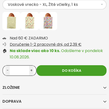
🚗
Nad 60 € ZADARMO
💨
Doručenie 1-2 pracovné dni, od 2,39 €
🏠
Na sklade viac ako 10 ks.
Odošleme v pondelok
10.08.2026.
-
+
DO KOŠÍKA
ZLOŽENIE
DOPRAVA