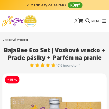
2+2 tablety ZADARMO
KÚPIŤ
MENU
Voskové vrecká
BajaBee Eco Set | Voskové vrecko +
Pracie pásiky + Parfém na pranie
1019 hodnotení
- 15 %