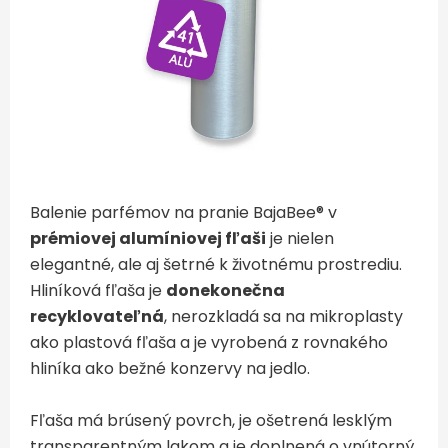
Balenie parfémov na pranie BajaBee® v
prémiovej alumíniovej fľaši
je nielen
elegantné, ale aj šetrné k životnému prostrediu.
Hliníková fľaša je
donekonečna
recyklovateľná
, nerozkladá sa na mikroplasty
ako plastová fľaša a je vyrobená z rovnakého
hliníka ako bežné konzervy na jedlo.
Fľaša má brúsený povrch, je ošetrená lesklým
transparentným lakom a je doplnená o vnútorný