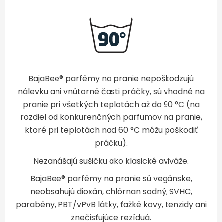
BajaBee® parfémy na pranie nepoškodzujú
nálevku ani vnútorné časti práčky, sú vhodné na
pranie pri všetkých teplotách až do 90 °C (na
rozdiel od konkurenčných parfumov na pranie,
ktoré pri teplotách nad 60 °C môžu poškodiť
práčku).
Nezanášajú sušičku ako klasické aviváže.
BajaBee® parfémy na pranie sú vegánske,
neobsahujú dioxán, chlórnan sodný, SVHC,
parabény, PBT/vPvB látky, ťažké kovy, tenzidy ani
znečisťujúce rezíduá.