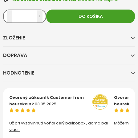
-
+
DO KOŠÍKA
ZLOŽENIE
DOPRAVA
HODNOTENIE
Overený zákazník
Customer from
Overený z
heureka.sk
03.05.2025
heureka.s
Už pri vyzdvihnutí voňal celý balíkobox , doma bal
Môžem len 
viac...