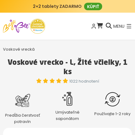
2+2 tablety ZADARMO
KÚPIŤ
MENU
Voskové vrecká
Voskové vrecko - L, Žlté včielky, 1
ks
1022 hodnotení
Umývateľné
Používajte 1-2 roky
Predĺžia čerstvosť
saponátom
potravín