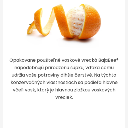
Opakovane použiteľné voskové vrecká BajaBee®
napodobňujú prirodzenú šupku, vďaka čomu
udržia vaše potraviny dlhšie čerstvé. Na týchto
konzervačných vlastnostiach sa podieľa hlavne
včelí vosk, ktorý je hlavnou zložkou voskových
vreciek.