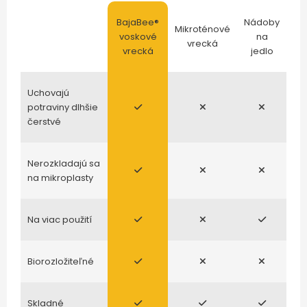
BajaBee®
Nádoby
Mikroténové
voskové
na
vrecká
vrecká
jedlo
Uchovajú
potraviny dlhšie
čerstvé
Nerozkladajú sa
na mikroplasty
Na viac použití
Biorozložiteľné
Skladné