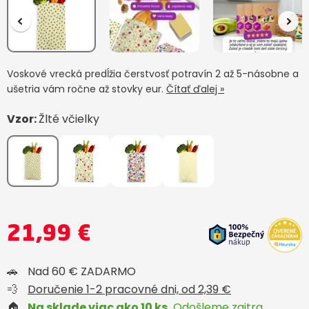
Voskové vrecká predĺžia čerstvosť potravín 2 až 5-násobne a
ušetria vám ročne až stovky eur.
Čítať ďalej »
Vzor:
Žlté včielky
21,99 €
🚗
Nad 60 € ZADARMO
💨
Doručenie 1-2 pracovné dni, od 2,39 €
🏠
Na sklade viac ako 10 ks.
Odošleme zajtra.