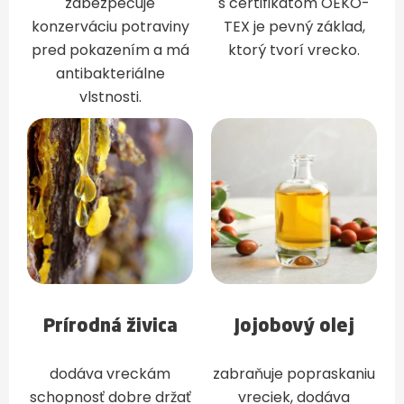
zabezpečuje
s certifikátom OEKO-
konzerváciu potraviny
TEX je pevný základ,
pred pokazením a má
ktorý tvorí vrecko.
antibakteriálne
vlstnosti.
Prírodná živica
Jojobový olej
dodáva vreckám
zabraňuje popraskaniu
schopnosť dobre držať
vreciek, dodáva