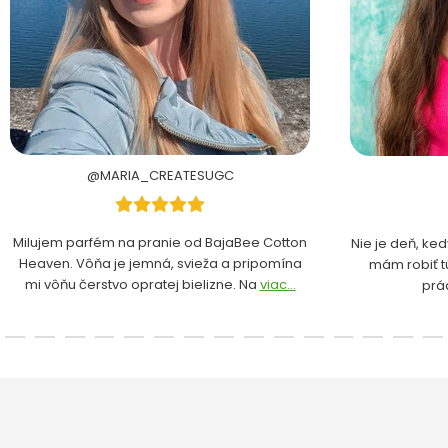
@MARIA_CREATESUGC
Milujem parfém na pranie od BajaBee Cotton
Nie je deň, ke
Heaven. Vôňa je jemná, svieža a pripomína
mám robiť t
mi vôňu čerstvo opratej bielizne. Na
viac...
prá