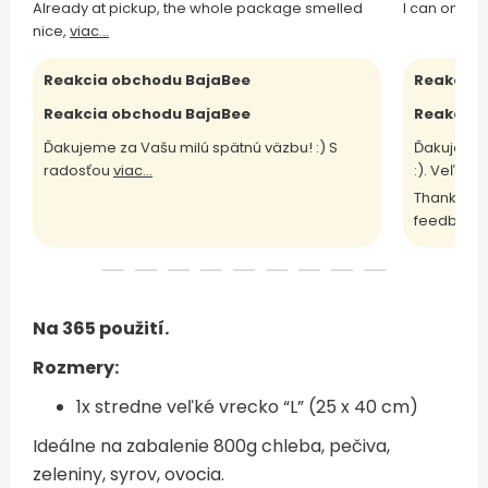
Already at pickup, the whole package smelled
I can only 
nice,
viac...
Reakcia obchodu BajaBee
Reakcia 
Reakcia obchodu BajaBee
Reakcia 
Ďakujeme za Vašu milú spätnú väzbu! :) S
Ďakujeme 
radosťou
viac...
:). Veľm
vi
Thank you 
feedback 
Na 365 použití.
Rozmer
y:
1x stredne veľké vrecko “L” (25 x 40 cm)
Ideálne na zabalenie 800g chleba, pečiva,
zeleniny, syrov, ovocia.