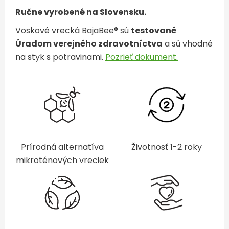
Ručne vyrobené na Slovensku.
Voskové vrecká BajaBee® sú
testované
Úradom verejného zdravotníctva
a sú vhodné
na styk s potravinami.
Pozrieť dokument.
Prírodná alternatíva
Životnosť 1-2 roky
mikroténových vreciek