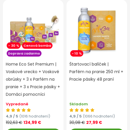
- 30 %
Cenová bomba
Doprava zadarmo
- 10 %
Home Eco Set Premium |
Štartovací balíček |
Voskové vrecko + Voskové
Parfém na pranie 250 ml +
obrúsky + 3 x Parfém na
Pracie pásiky 48 praní
pranie + 3 x Pracie pásiky +
Domáci pomocníci
Vypredané
Skladom
4,9 / 5
(1016 hodnotení)
4,9 / 5
(1066 hodnotení)
192,63 €
134,99 €
30,98 €
27,99 €