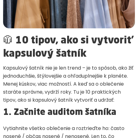
🧥 10 tipov, ako si vytvoriť
kapsulový šatník
Kapsulový šatník nie je len trend – je to spôsob, ako žiť
jednoduchšie, štýlovejšie a ohľaduplnejšie k planéte.
Menej kúskov, viac možností. A keď sa o oblečenie
staráte správne, vydrží roky. Tu je 10 praktických
tipov, ako si kapsulový šatník vytvoriť a udržať:
1. Začnite auditom šatníka
Vytiahnite všetko oblečenie a roztrieďte ho: často
nosené / občas nosené / nenosené. Len to, čo