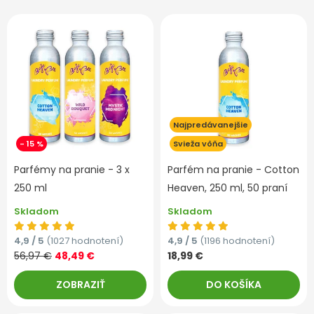
Najpredávanejšie
- 15 %
Svieža vôňa
Parfémy na pranie - 3 x
Parfém na pranie - Cotton
250 ml
Heaven, 250 ml, 50 praní
Skladom
Skladom
4,9 / 5
(1027 hodnotení)
4,9 / 5
(1196 hodnotení)
56,97 €
48,49 €
18,99 €
ZOBRAZIŤ
DO KOŠÍKA