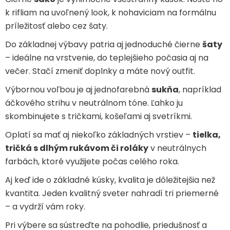
k rifliam na uvoľnený look, k nohaviciam na formálnu
príležitosť alebo cez šaty.
Do základnej výbavy patria aj jednoduché čierne
šaty
– ideálne na vrstvenie, do teplejšieho počasia aj na
večer. Stačí zmeniť doplnky a máte nový outfit.
Výbornou voľbou je aj jednofarebná
sukňa
, napríklad
áčkového strihu v neutrálnom tóne. Ľahko ju
skombinujete s tričkami, košeľami aj svetríkmi.
Oplatí sa mať aj niekoľko základných vrstiev –
tielka,
tričká s dlhým rukávom či roláky
v neutrálnych
farbách, ktoré využijete počas celého roka.
Aj keď ide o základné kúsky, kvalita je dôležitejšia než
kvantita. Jeden kvalitný sveter nahradí tri priemerné
– a vydrží vám roky.
Pri výbere sa sústreďte na pohodlie, priedušnosť a