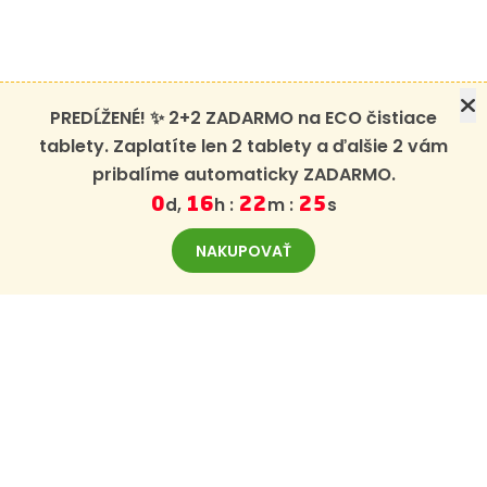
PREDĹŽENÉ! ✨ 2+2 ZADARMO na ECO čistiace
tablety. Zaplatíte len 2 tablety a ďalšie 2 vám
pribalíme automaticky ZADARMO.
d,
h :
m :
s
0
16
22
25
NAKUPOVAŤ