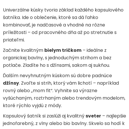
Univerzálne kúsky tvoria základ každého kapsulového
šatníka. Ide o oblečenie, ktoré sa dá ľahko
kombinovať, je nadčasové a vhodné na rôzne
príležitosti – od pracovného dňa až po stretnutie s
priateľmi.
Začnite kvalitným
bielym tričkom
– ideálne z
organickej bavlny, s jednoduchým strihom a bez
potlače. Zladíte ho s džínsami, sakom aj sukňou.
Ďalším nevyhnutným kúskom sú dobre padnúce
džínsy
. Zvoľte si strih, ktorý vám lichotí – napríklad
rovný alebo „mom fit“. Vyhnite sa výrazne
vyšúchaným, roztrhaným alebo trendovým modelom,
ktoré rýchlo vyjdú z módy.
Kapsulový šatník si zaslúži aj kvalitný
sveter
– najlepšie
jednofarebný, z vlny alebo bio bavlny. Skvelo sa hodí k