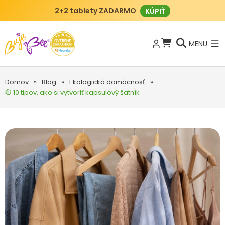
2+2 tablety ZADARMO
KÚPIŤ
MENU
Domov
»
Blog
»
Ekologická domácnosť
»
🧥 10 tipov, ako si vytvoriť kapsulový šatník