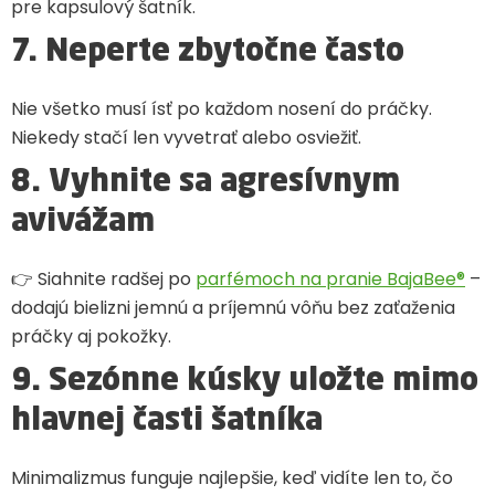
pre kapsulový šatník.
7. Neperte zbytočne často
Nie všetko musí ísť po každom nosení do práčky.
Niekedy stačí len vyvetrať alebo osviežiť.
8. Vyhnite sa agresívnym
avivážam
👉 Siahnite radšej po
parfémoch na pranie BajaBee®
–
dodajú bielizni jemnú a príjemnú vôňu bez zaťaženia
práčky aj pokožky.
9. Sezónne kúsky uložte mimo
hlavnej časti šatníka
Minimalizmus funguje najlepšie, keď vidíte len to, čo