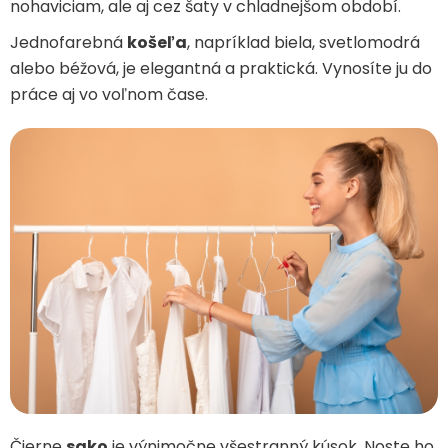
nohaviciam, ale aj cez šaty v chladnejšom období.
Jednofarebná
košeľa
, napríklad biela, svetlomodrá
alebo béžová, je elegantná a praktická. Vynosíte ju do
práce aj vo voľnom čase.
Čierne
sako
je výnimočne všestranný kúsok. Noste ho