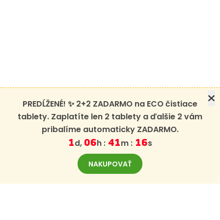
PREDĹŽENÉ! ✨ 2+2 ZADARMO na ECO čistiace
tablety. Zaplatíte len 2 tablety a ďalšie 2 vám
pribalíme automaticky ZADARMO.
d,
h :
m :
s
1
06
41
15
NAKUPOVAŤ