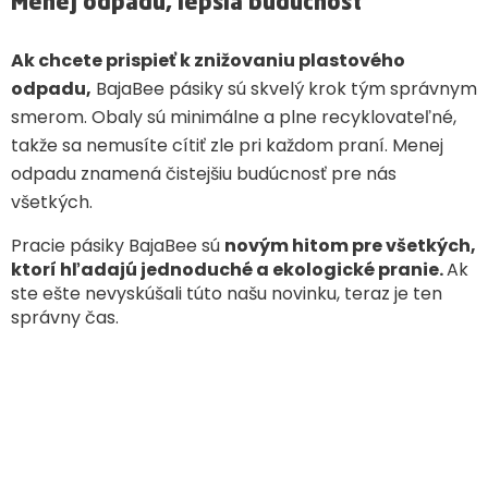
Menej odpadu, lepšia budúcnosť
Ak chcete prispieť k znižovaniu plastového
odpadu,
BajaBee pásiky sú skvelý krok tým správnym
smerom. Obaly sú minimálne a plne recyklovateľné,
takže sa nemusíte cítiť zle pri každom praní. Menej
odpadu znamená čistejšiu budúcnosť pre nás
všetkých.
Pracie pásiky BajaBee sú
novým hitom pre všetkých,
ktorí hľadajú jednoduché a ekologické pranie.
Ak
ste ešte nevyskúšali túto našu novinku, teraz je ten
správny čas.