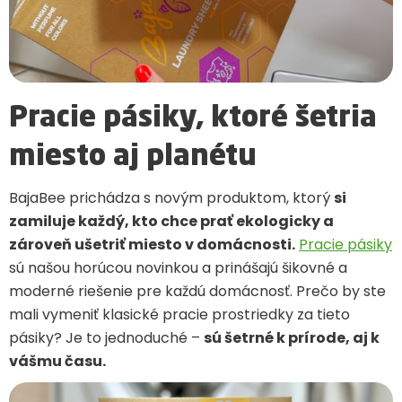
Pracie pásiky, ktoré šetria
miesto aj planétu
BajaBee prichádza s novým produktom, ktorý
si
zamiluje každý, kto chce prať ekologicky a
zároveň ušetriť miesto v domácnosti.
Pracie pásiky
sú našou horúcou novinkou a prinášajú šikovné a
moderné riešenie pre každú domácnosť. Prečo by ste
mali vymeniť klasické pracie prostriedky za tieto
pásiky? Je to jednoduché –
sú šetrné k prírode, aj k
vášmu času.