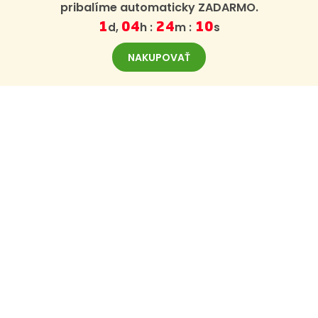
pribalíme automaticky ZADARMO.
d,
h :
m :
s
1
04
24
09
NAKUPOVAŤ
ODBER NOVINIEK
Zaregistrujte sa na odber noviniek z BajaBee