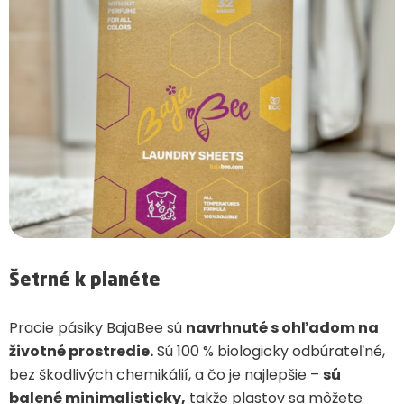
Šetrné k planéte
Pracie pásiky BajaBee sú
navrhnuté s ohľadom na
životné prostredie.
Sú 100 % biologicky odbúrateľné,
bez škodlivých chemikálií, a čo je najlepšie –
sú
balené minimalisticky,
takže plastov sa môžete