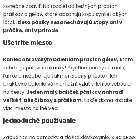
konečne zbaviť. Na rozdiel od bežných pracích
práškov a gélov, ktoré obsahujú kopu syntetických
látok,
tieto pásiky nezanechávajú stopy ani v
práčke, ani v prírode.
Ušetríte miesto
Koniec obrovským baleniam pracích gélov,
ktoré
zaberajú polovicu skrinky! BajaBee pásiky sú malé,
ľahké a nezaberajú takmer žiadny priestor. Ich
praktické balenie vám umožní vziať si ich so sebou aj
na cesty.
Jeden malý balíček pásikov nahradí
veľké fľaše či boxy s práškom,
takže doma získate
viac miesta na iné veci.
Jednoduché používanie
Zabudnite na odmerky a zložité dávkovanie. S BajaBee