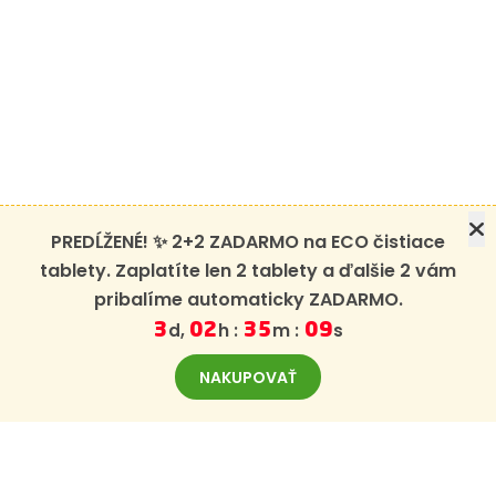
PREDĹŽENÉ! ✨ 2+2 ZADARMO na ECO čistiace
tablety. Zaplatíte len 2 tablety a ďalšie 2 vám
pribalíme automaticky ZADARMO.
d,
h :
m :
s
3
02
35
09
NAKUPOVAŤ