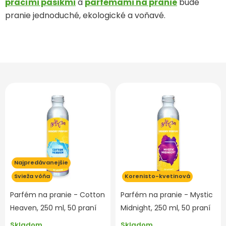
pracími pásikmi
a
parfémami na pranie
bude
pranie jednoduché, ekologické a voňavé.
Najpredávanejšie
Svieža vôňa
Korenisto-kvetinová
Parfém na pranie - Cotton
Parfém na pranie - Mystic
Heaven, 250 ml, 50 praní
Midnight, 250 ml, 50 praní
Skladom
Skladom