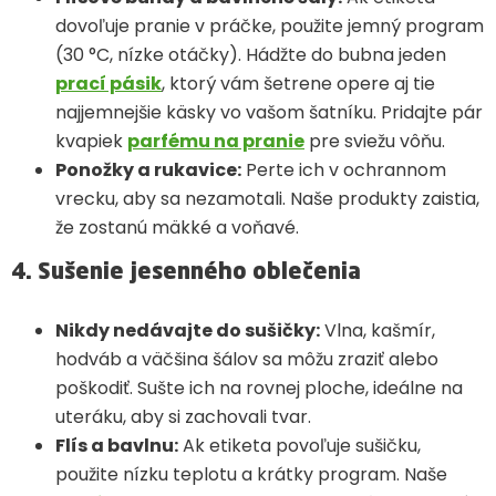
dovoľuje pranie v práčke, použite jemný program
(30 °C, nízke otáčky). Hádžte do bubna jeden
prací pásik
, ktorý vám šetrene opere aj tie
najjemnejšie käsky vo vašom šatníku. Pridajte pár
kvapiek
parfému na pranie
pre sviežu vôňu.
Ponožky a rukavice:
Perte ich v ochrannom
vrecku, aby sa nezamotali. Naše produkty zaistia,
že zostanú mäkké a voňavé.
4. Sušenie jesenného oblečenia
Nikdy nedávajte do sušičky:
Vlna, kašmír,
hodváb a väčšina šálov sa môžu zraziť alebo
poškodiť. Sušte ich na rovnej ploche, ideálne na
uteráku, aby si zachovali tvar.
Flís a bavlnu:
Ak etiketa povoľuje sušičku,
použite nízku teplotu a krátky program. Naše