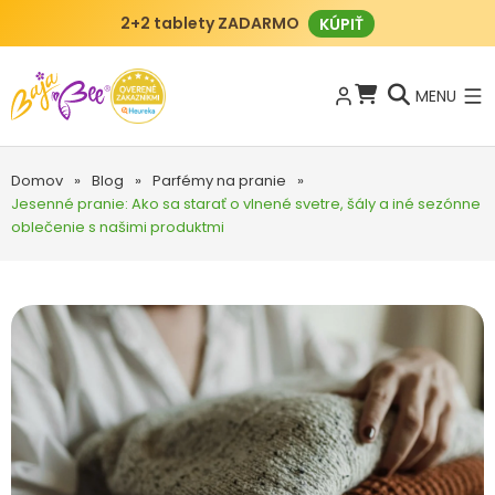
2+2 tablety ZADARMO
KÚPIŤ
MENU
Domov
»
Blog
»
Parfémy na pranie
»
Jesenné pranie: Ako sa starať o vlnené svetre, šály a iné sezónne
oblečenie s našimi produktmi