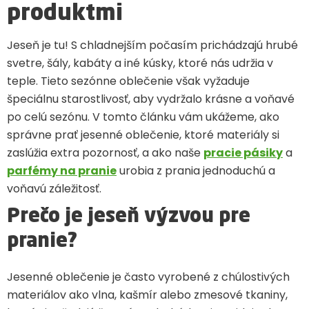
produktmi
Jeseň je tu! S chladnejším počasím prichádzajú hrubé
svetre, šály, kabáty a iné kúsky, ktoré nás udržia v
teple. Tieto sezónne oblečenie však vyžaduje
špeciálnu starostlivosť, aby vydržalo krásne a voňavé
po celú sezónu. V tomto článku vám ukážeme, ako
správne prať jesenné oblečenie, ktoré materiály si
zaslúžia extra pozornosť, a ako naše
pracie pásiky
a
parfémy na pranie
urobia z prania jednoduchú a
voňavú záležitosť.
Prečo je jeseň výzvou pre
pranie?
Jesenné oblečenie je často vyrobené z chúlostivých
materiálov ako vlna, kašmír alebo zmesové tkaniny,