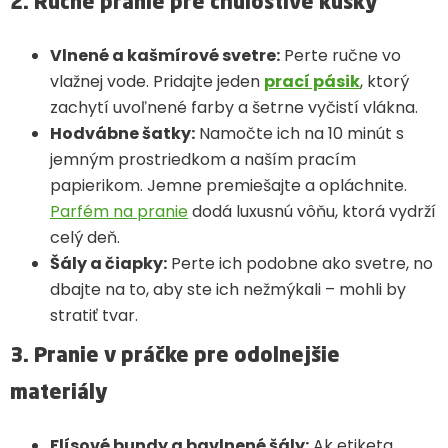
2. Ručné pranie pre chúlostivé kúsky
Vlnené a kašmírové svetre:
Perte ručne vo
vlažnej vode. Pridajte jeden
prací pásik
, ktorý
zachytí uvoľnené farby a šetrne vyčistí vlákna.
Hodvábne šatky:
Namočte ich na 10 minút s
jemným prostriedkom a naším pracím
papierikom. Jemne premiešajte a opláchnite.
Parfém na pranie
dodá luxusnú vôňu, ktorá vydrží
celý deň.
Šály a čiapky:
Perte ich podobne ako svetre, no
dbajte na to, aby ste ich nežmýkali – mohli by
stratiť tvar.
3. Pranie v práčke pre odolnejšie
materiály
Flísové bundy a bavlnené šály:
Ak etiketa