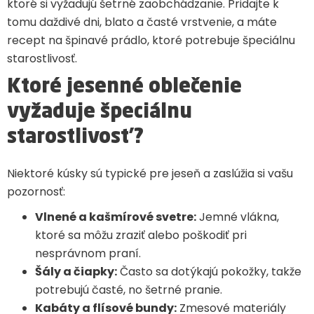
ktoré si vyžadujú šetrné zaobchádzanie. Pridajte k
tomu daždivé dni, blato a časté vrstvenie, a máte
recept na špinavé prádlo, ktoré potrebuje špeciálnu
starostlivosť.
Ktoré jesenné oblečenie
vyžaduje špeciálnu
starostlivosť?
Niektoré kúsky sú typické pre jeseň a zaslúžia si vašu
pozornosť:
Vlnené a kašmírové svetre:
Jemné vlákna,
ktoré sa môžu zraziť alebo poškodiť pri
nesprávnom praní.
Šály a čiapky:
Často sa dotýkajú pokožky, takže
potrebujú časté, no šetrné pranie.
Kabáty a flísové bundy:
Zmesové materiály