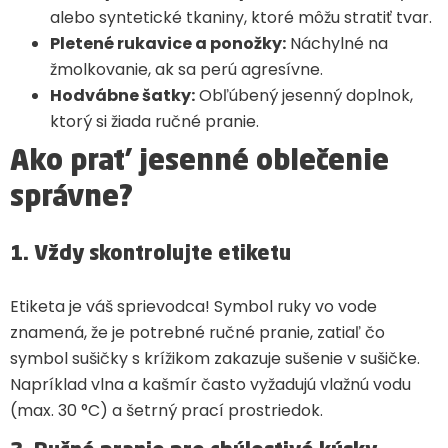
alebo syntetické tkaniny, ktoré môžu stratiť tvar.
Pletené rukavice a ponožky:
Náchylné na
žmolkovanie, ak sa perú agresívne.
Hodvábne šatky:
Obľúbený jesenný doplnok,
ktorý si žiada ručné pranie.
Ako prať jesenné oblečenie
správne?
1. Vždy skontrolujte etiketu
Etiketa je váš sprievodca! Symbol ruky vo vode
znamená, že je potrebné ručné pranie, zatiaľ čo
symbol sušičky s krížikom zakazuje sušenie v sušičke.
Napríklad vlna a kašmír často vyžadujú vlažnú vodu
(max. 30 °C) a šetrný prací prostriedok.