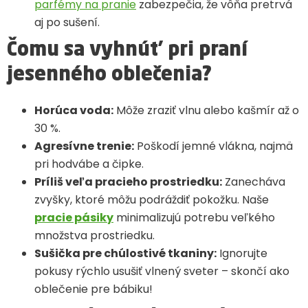
parfémy na pranie
zabezpečia, že vôňa pretrvá
aj po sušení.
Čomu sa vyhnúť pri praní
jesenného oblečenia?
Horúca voda:
Môže zraziť vlnu alebo kašmír až o
30 %.
Agresívne trenie:
Poškodí jemné vlákna, najmä
pri hodvábe a čipke.
Príliš veľa pracieho prostriedku:
Zanecháva
zvyšky, ktoré môžu podráždiť pokožku. Naše
pracie pásiky
minimalizujú potrebu veľkého
množstva prostriedku.
Sušička pre chúlostivé tkaniny:
Ignorujte
pokusy rýchlo usušiť vlnený sveter – skončí ako
oblečenie pre bábiku!