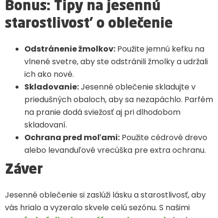
Bonus: Tipy na jesennú
starostlivosť o oblečenie
Odstránenie žmolkov:
Použite jemnú kefku na
vlnené svetre, aby ste odstránili žmolky a udržali
ich ako nové.
Skladovanie:
Jesenné oblečenie skladujte v
priedušných obaloch, aby sa nezapáchlo. Parfém
na pranie dodá sviežosť aj pri dlhodobom
skladovaní.
Ochrana pred moľami:
Použite cédrové drevo
alebo levanduľové vrecúška pre extra ochranu.
Záver
Jesenné oblečenie si zaslúži lásku a starostlivosť, aby
vás hrialo a vyzeralo skvele celú sezónu. S našimi