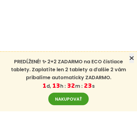
PREDĹŽENÉ! ✨ 2+2 ZADARMO na ECO čistiace
tablety. Zaplatíte len 2 tablety a ďalšie 2 vám
pribalíme automaticky ZADARMO.
d,
h :
m :
s
1
13
32
23
NAKUPOVAŤ