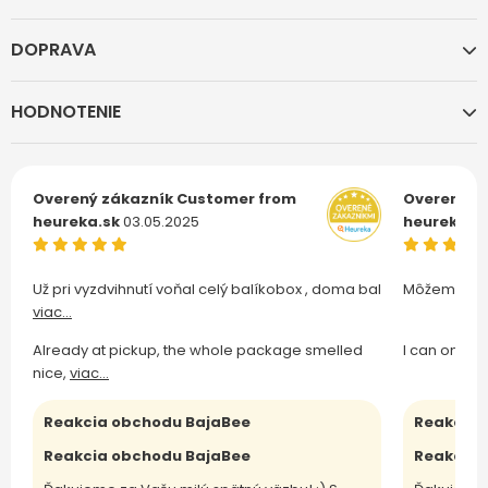
DOPRAVA
HODNOTENIE
Overený zákazník
Customer from
Overený z
heureka.sk
03.05.2025
heureka.s
Už pri vyzdvihnutí voňal celý balíkobox , doma bal
Môžem len 
viac...
Already at pickup, the whole package smelled
I can only 
nice,
viac...
Reakcia obchodu BajaBee
Reakcia 
Reakcia obchodu BajaBee
Reakcia 