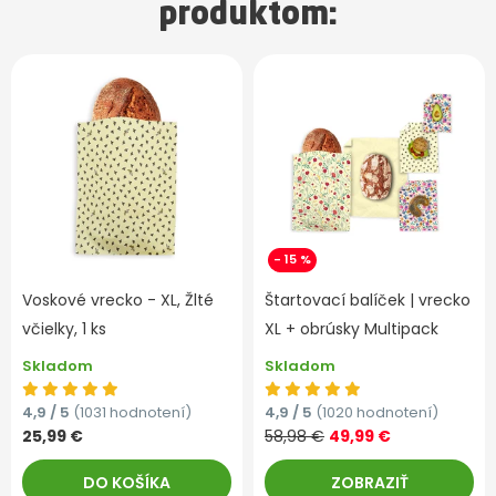
produktom:
- 15 %
Voskové vrecko - XL, Žlté
Štartovací balíček | vrecko
včielky, 1 ks
XL + obrúsky Multipack
Skladom
Skladom
4,9 / 5
(1031 hodnotení)
4,9 / 5
(1020 hodnotení)
25,99 €
58,98 €
49,99 €
DO KOŠÍKA
ZOBRAZIŤ