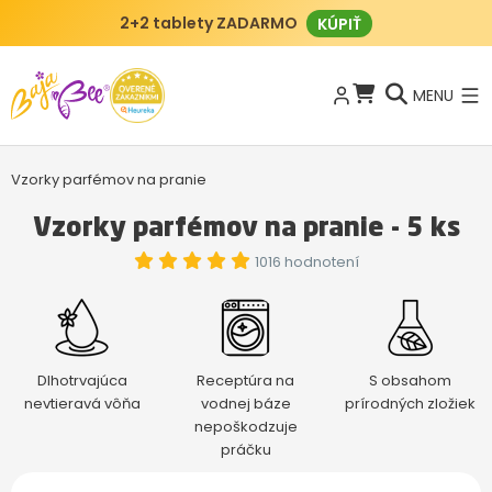
2+2 tablety ZADARMO
KÚPIŤ
MENU
Vzorky parfémov na pranie
Vzorky parfémov na pranie - 5 ks
1016 hodnotení
Dlhotrvajúca
Receptúra na
S obsahom
nevtieravá vôňa
vodnej báze
prírodných zložiek
nepoškodzuje
práčku