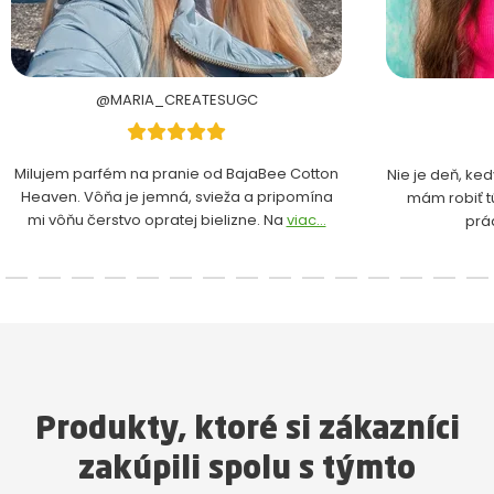
@MARIA_CREATESUGC
Milujem parfém na pranie od BajaBee Cotton
Nie je deň, ke
Heaven. Vôňa je jemná, svieža a pripomína
mám robiť t
mi vôňu čerstvo opratej bielizne. Na
viac...
prá
Produkty, ktoré si zákazníci
zakúpili spolu s týmto