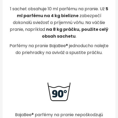
1 sachet obsahuje 10 ml parfému na pranie. Už
5
ml parfému na 4 kg bielizne
zabezpečí
dokonalú sviežosť a príjemnú vôňu. Na väčšie
pranie, napríklad
na 8 kg práčku, použite celý
obsah sachetu
.
Parfémy na pranie BajaBee® jednoducho nalejte
do priehradky na aviváž a spustite práčku.
BajaBee
®
parfémy na pranie nepoškodzujú