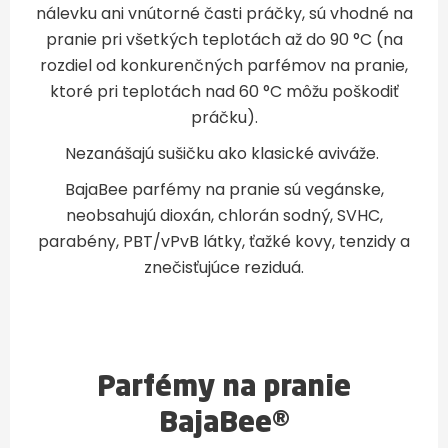
nálevku ani vnútorné časti práčky, sú vhodné na
pranie pri všetkých teplotách až do 90 °C (na
rozdiel od konkurenčných parfémov na pranie,
ktoré pri teplotách nad 60 °C môžu poškodiť
práčku).
Nezanášajú sušičku ako klasické aviváže.
BajaBee parfémy na pranie sú vegánske,
neobsahujú dioxán, chlorán sodný, SVHC,
parabény, PBT/vPvB látky, ťažké kovy, tenzidy a
znečisťujúce reziduá.
Parfémy na pranie
BajaBee®