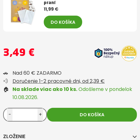
praní
11,99 €
DO KOŠÍKA
3,49 €
🚗
Nad 60 € ZADARMO
💨
Doručenie 1-2 pracovné dni, od 2,39 €
🏠
Na sklade viac ako 10 ks.
Odošleme v pondelok
10.08.2026.
-
+
DO KOŠÍKA
ZLOŽENIE