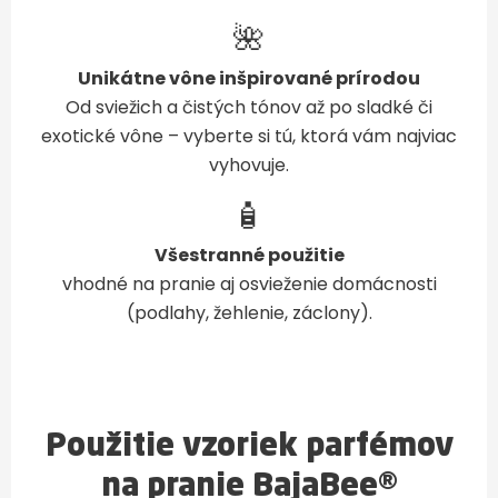
🌺
Unikátne vône inšpirované prírodou
Od sviežich a čistých tónov až po sladké či
exotické vône – vyberte si tú, ktorá vám najviac
vyhovuje.
🧴
Všestranné použitie
vhodné na pranie aj osvieženie domácnosti
(podlahy, žehlenie, záclony).
Použitie vzoriek parfémov
na pranie BajaBee®