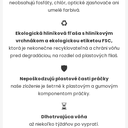
neobsahujú fosfáty, chlór, optické zjasňovače ani
umelé farbivá.
♻️
Ekologická hliníková fľaša s hliníkovým
vrchnákom a ekologickou etiketou FSC,
ktorá je nekonečne recyklovateľná a chráni vôňu
pred degradáciou, na rozdiel od plastových fliaš.
🛡️
Nepoškodzujú plastové časti práčky
naše zloženie je šetrné k plastovým a gumovým
komponentom práčky.
⏳
Dlhotrvajúca vôňa
až niekoľko týždňov po vypratí.