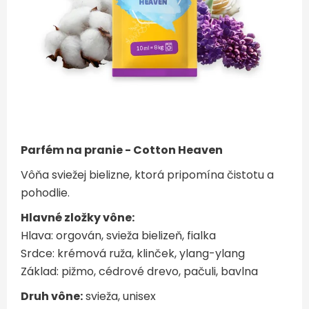
Parfém na pranie - Cotton Heaven
Vôňa sviežej bielizne, ktorá pripomína čistotu a
pohodlie.
Hlavné zložky vône:
Hlava: orgován, svieža bielizeň, fialka
Srdce: krémová ruža, klinček, ylang-ylang
Základ: pižmo, cédrové drevo, pačuli, bavlna
Druh vône:
svieža, unisex