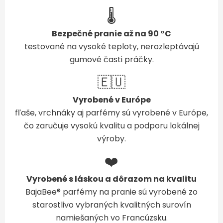
🌡️
Bezpečné pranie až na 90 °C
testované na vysoké teploty, nerozleptávajú
gumové časti práčky.
🇪🇺
Vyrobené v Európe
fľaše, vrchnáky aj parfémy sú vyrobené v Európe,
čo zaručuje vysokú kvalitu a podporu lokálnej
výroby.
❤️
Vyrobené s láskou a dôrazom na kvalitu
BajaBee® parfémy na pranie sú vyrobené zo
starostlivo vybraných kvalitných surovín
namiešaných vo Francúzsku.