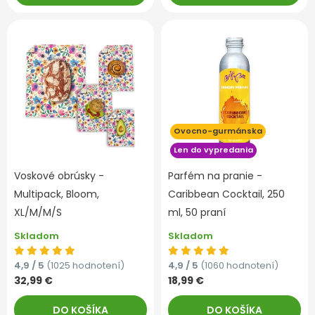
Ovocno-gurmánska
Len do vypredania
Voskové obrúsky -
Parfém na pranie -
Multipack, Bloom,
Caribbean Cocktail, 250
XL/M/M/S
ml, 50 praní
Skladom
Skladom
4,9 / 5
(1025 hodnotení)
4,9 / 5
(1060 hodnotení)
32,99 €
18,99 €
DO KOŠÍKA
DO KOŠÍKA