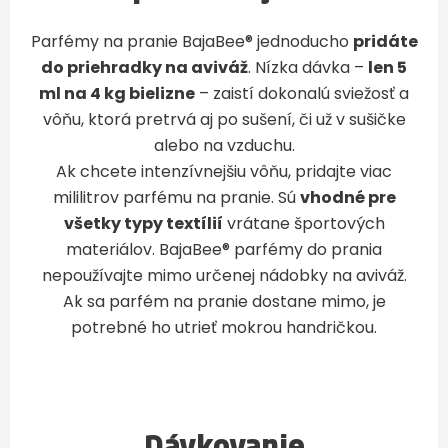
Parfémy na pranie BajaBee
®
jednoducho
pridáte
do priehradky na aviváž
. Nízka dávka –
len 5
ml na 4 kg bielizne
– zaistí dokonalú sviežosť a
vôňu, ktorá pretrvá aj po sušení, či už v sušičke
alebo na vzduchu.
Ak chcete intenzívnejšiu vôňu, pridajte viac
mililitrov parfému na pranie. Sú
vhodné pre
všetky typy textílií
vrátane športových
materiálov. BajaBee
®
parfémy do prania
nepoužívajte mimo určenej nádobky na aviváž.
Ak sa parfém na pranie dostane mimo, je
potrebné ho utrieť mokrou handričkou.