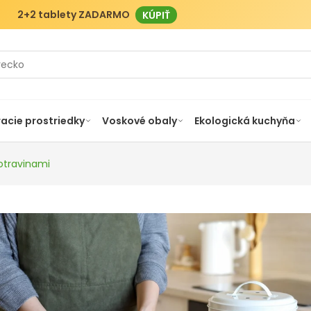
2+2 tablety ZADARMO
KÚPIŤ
racie prostriedky
Voskové obaly
Ekologická kuchyňa
otravinami