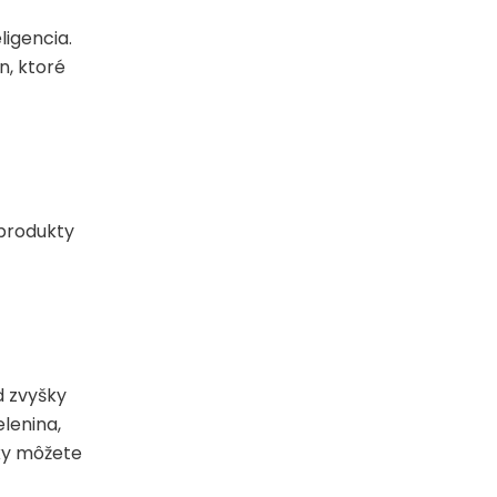
ligencia.
n, ktoré
 produkty
d zvyšky
lenina,
eky môžete