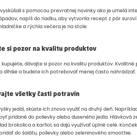
vyskúšali s pomocou prevratnej novinky ako je umelá inte
ápadov, napíš do riadku, aby vytvorila recept z pár suroví
hladničke a rýchla večera je na stole.
te si pozor na kvalitu produktov
 kupujete, dávajte si pozor na kvalitu produktov. Kvalitné
a dlhšie a budete ich potrebovať menej často nahrádzať.
vajte všetky časti potravín
šky jedál, skúste ich znova využiť na druhý deň. Napríkla
byť pridané do polievky alebo duseného jedla. Hlávková ze
ad brokolica a karfiol, sa dajú využívať úplné celé. Konč
 pridať do šalátu, polievky alebo zeleninového smoothie.