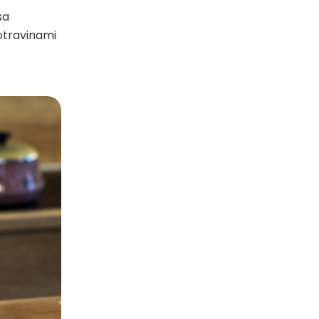
sa
otravinami