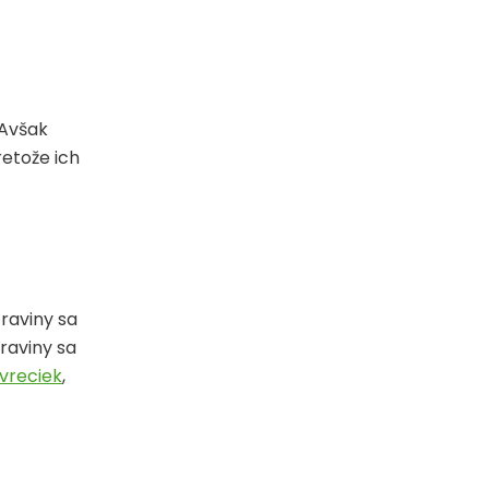
 Avšak
retože ich
raviny sa
traviny sa
vreciek
,