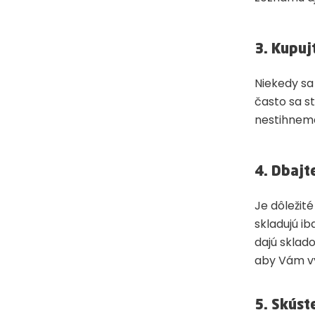
3. Kupuj
Niekedy sa
často sa st
nestihnem
4. Dbajt
Je dôležit
skladujú ib
dajú sklado
aby Vám vy
5. Skúst