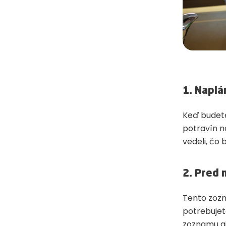
1. Naplá
Keď budete
potravín n
vedeli, čo
2. Pred
Tento zozn
potrebujet
zoznamu aj