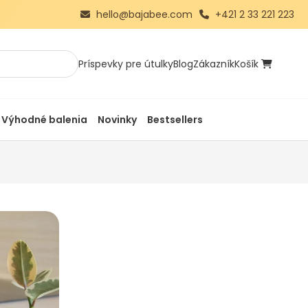
hello@bajabee.com
+421 2 33 221 223
Príspevky pre útulky
Blog
Zákazník
Košík
Výhodné balenia
Novinky
Bestsellers