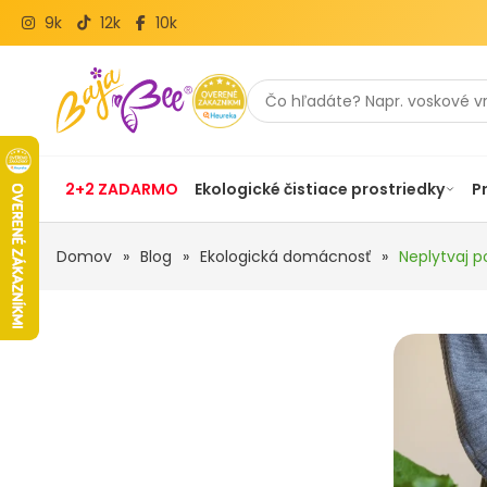
9k
12k
10k
2+2 ZADARMO
Ekologické čistiace prostriedky
P
Domov
»
Blog
»
Ekologická domácnosť
»
Neplytvaj p