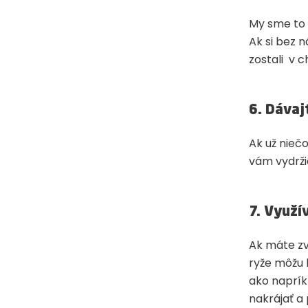
My sme to 
Ak si bez n
zostali v c
6. Dávaj
Ak už niečo
vám vydrži
7. Využí
Ak máte zvy
ryže môžu 
ako napríkl
nakrájať a