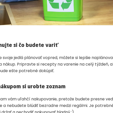
nujte si čo budete variť
 svoje jedlá plánovať vopred, môžete si lepšie naplánov
a nákup. Pripravte si recepty na varenie na celý týždeň, a
 bude ešte potrebné dokúpiť.
 nákupom si urobte zoznam
am vám uľahčí nakupovanie, pretože budete presne ved
e a nebudete blúdiť bezradne medzi regálmi. Je potrebn
 držať a nechodiť nakupovať hladný :).