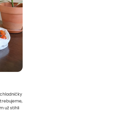
j chladničky
otrebujeme,
 už stihli