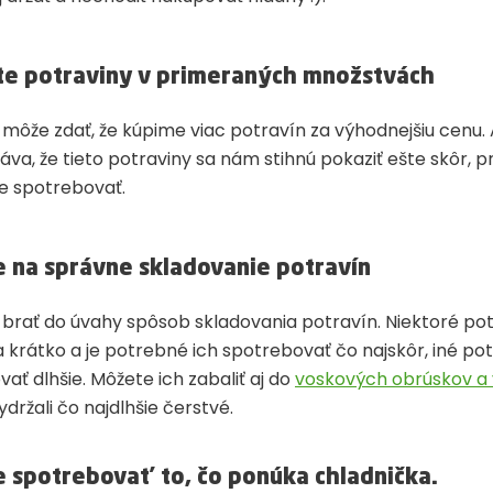
te potraviny v primeraných množstvách
 môže zdať, že kúpime viac potravín za výhodnejšiu cenu.
áva, že tieto potraviny sa nám stihnú pokaziť ešte skôr, p
e spotrebovať.
e na správne skladovanie potravín
é brať do úvahy spôsob skladovania potravín. Niektoré pot
a krátko a je potrebné ich spotrebovať čo najskôr, iné po
vať dlhšie. Môžete ich zabaliť aj do
voskových obrúskov a 
držali čo najdlhšie čerstvé.
e spotrebovať to, čo ponúka chladnička.