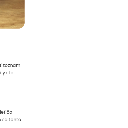
ať zoznam
by ste
ieť čo
é sa tohto