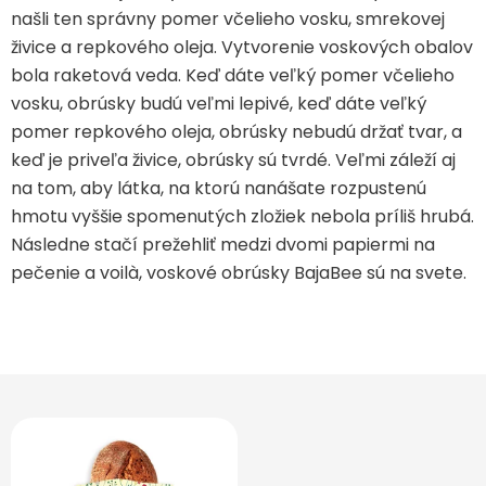
našli ten správny pomer včelieho vosku, smrekovej
živice a repkového oleja. Vytvorenie voskových obalov
bola raketová veda. Keď dáte veľký pomer včelieho
vosku, obrúsky budú veľmi lepivé, keď dáte veľký
pomer repkového oleja, obrúsky nebudú držať tvar, a
keď je priveľa živice, obrúsky sú tvrdé. Veľmi záleží aj
na tom, aby látka, na ktorú nanášate rozpustenú
hmotu vyššie spomenutých zložiek nebola príliš hrubá.
Následne stačí prežehliť medzi dvomi papiermi na
pečenie a voilà, voskové obrúsky BajaBee sú na svete.