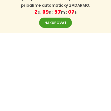
pribalíme automaticky ZADARMO.
d,
h :
m :
s
2
09
37
06
NAKUPOVAŤ
ODBER NOVINIEK
Zaregistrujte sa na odber noviniek z BajaBee