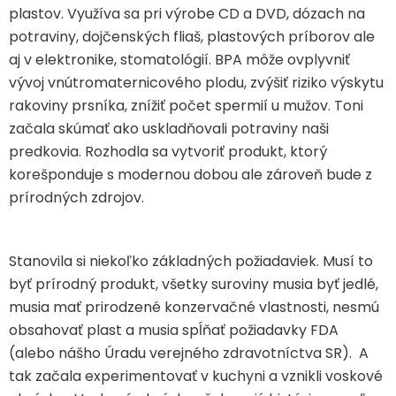
plastov. Využíva sa pri výrobe CD a DVD, dózach na
potraviny, dojčenských fliaš, plastových príborov ale
aj v elektronike, stomatológií. BPA môže ovplyvniť
vývoj vnútromaternicového plodu, zvýšiť riziko výskytu
rakoviny prsníka, znížiť počet spermií u mužov. Toni
začala skúmať ako uskladňovali potraviny naši
predkovia. Rozhodla sa vytvoriť produkt, ktorý
korešponduje s modernou dobou ale zároveň bude z
prírodných zdrojov.
Stanovila si niekoľko základných požiadaviek. Musí to
byť prírodný produkt, všetky suroviny musia byť jedlé,
musia mať prirodzené konzervačné vlastnosti, nesmú
obsahovať plast a musia spĺňať požiadavky FDA
(alebo nášho Úradu verejného zdravotníctva SR). A
tak začala experimentovať v kuchyni a vznikli voskové