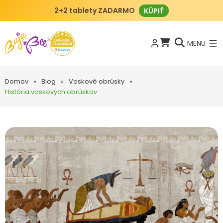
2+2 tablety ZADARMO
KÚPIŤ
MENU
Domov
»
Blog
»
Voskové obrúsky
»
História voskových obrúskov