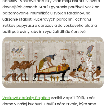
obrúsky. Voskové obrúsky však majú históriu v oveľa
dávnejších časoch. Starí Egypťania používali vosk na
balzamovanie, mumifikáciu svojich faraónov, na
udržanie stálosti kučeravých parochní, ochranu
zvitkov papyrusu a obrazov a do voskového plátna
balili potraviny, aby im vydržali dlhšie čerstvé.
Voskové obrúsky BajaBee
vznikli v apríli 2019, u nás
doma v našej kuchyni. Chvíľu nám trvalo, kým sme