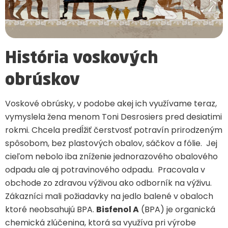
História voskových
obrúskov
Voskové obrúsky, v podobe akej ich využívame teraz,
vymyslela žena menom Toni Desrosiers pred desiatimi
rokmi. Chcela predĺžiť čerstvosť potravín prirodzeným
spôsobom, bez plastových obalov, sáčkov a fólie. Jej
cieľom nebolo iba zníženie jednorazového obalového
odpadu ale aj potravinového odpadu. Pracovala v
obchode zo zdravou výživou ako odborník na výživu.
Zákazníci mali požiadavky na jedlo balené v obaloch
ktoré neobsahujú BPA.
Bisfenol A
(BPA) je organická
chemická zlúčenina, ktorá sa využíva pri výrobe