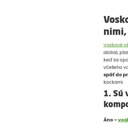
Vosko
nimi,
Voskové o
alobal, pla
keď sa opo
včelieho v
späť do p
kockami.
1. Sú 
kompo
Áno –
vos