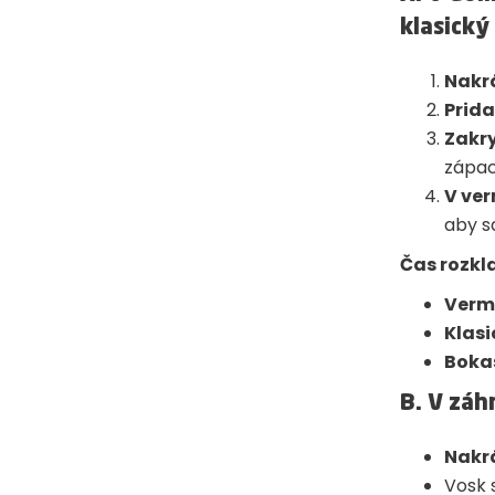
klasický
Nakrá
Prid
Zakr
zápac
V ve
aby sa
Čas rozkl
Verm
Klasi
Bokas
B.
V záh
Nakrá
Vosk 