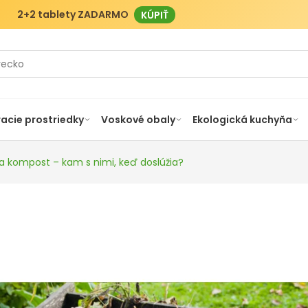
2+2 tablety ZADARMO
KÚPIŤ
racie prostriedky
Voskové obaly
Ekologická kuchyňa
a kompost – kam s nimi, keď doslúžia?