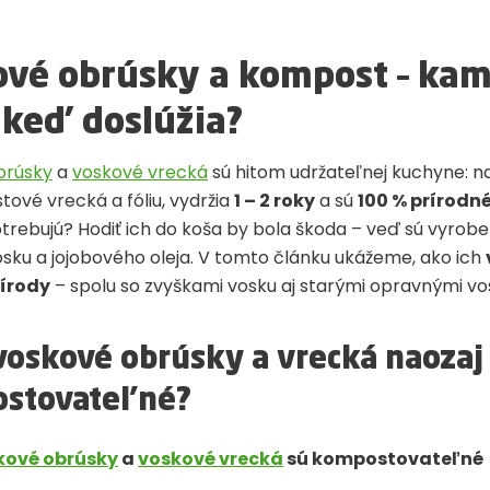
vé obrúsky a kompost – kam
 keď doslúžia?
brúsky
a
voskové vrecká
sú hitom udržateľnej kuchyne: n
stové vrecká a fóliu, vydržia
1 – 2 roky
a sú
100 % prírodn
trebujú? Hodiť ich do koša by bola škoda – veď sú vyroben
osku a jojobového oleja. V tomto článku ukážeme, ako ich
rírody
– spolu so zvyškami vosku aj starými opravnými v
voskové obrúsky a vrecká naozaj
stovateľné?
kové obrúsky
a
voskové vrecká
sú kompostovateľné