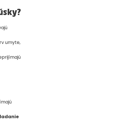
úsky?
vajú
rv umyte,
eprijímajú
ímajú
ladanie