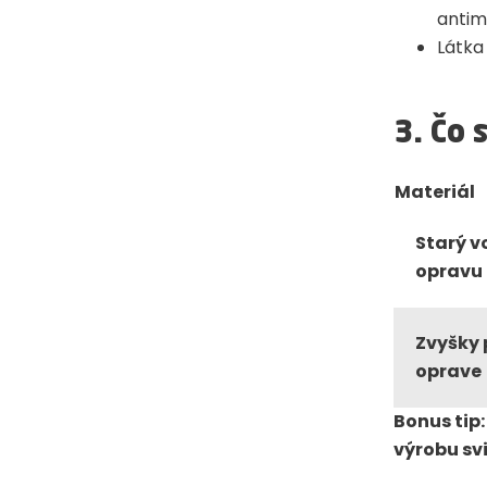
antim
Látka
3. Čo
Materiál
Starý v
opravu
Zvyšky 
oprave
Bonus tip:
výrobu sv