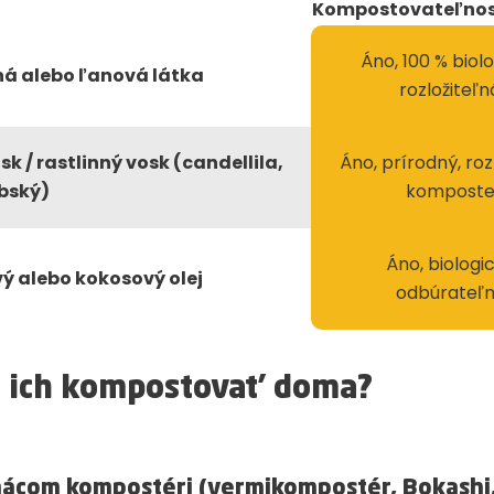
Kompostovateľnos
Áno, 100 % biol
á alebo ľanová látka
rozložiteľn
sk / rastlinný vosk (candellila,
Áno, prírodný, roz
bský)
kompost
Áno, biologi
ý alebo kokosový olej
odbúrateľ
o ich kompostovať doma?
ácom kompostéri (vermikompostér, Bokashi