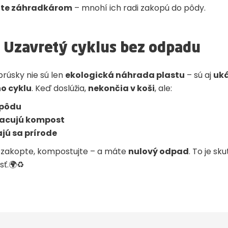
jte záhradkárom
– mnohí ich radi zakopú do pôdy.
: Uzavretý cyklus bez odpadu
rúsky nie sú len
ekologická náhrada plastu
– sú aj
uk
o cyklu
. Keď doslúžia,
nekončia v koši
, ale:
 pôdu
acujú kompost
jú sa prírode
, zakopte, kompostujte – a máte
nulový odpad
. To je sk
sť.🌍♻️