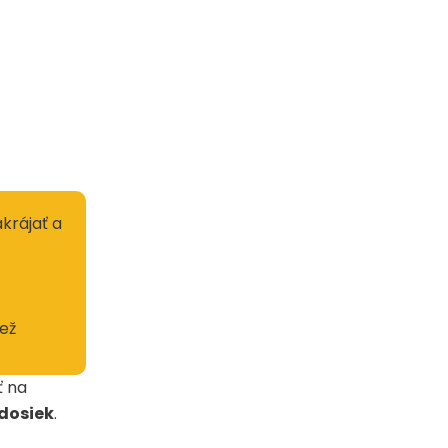
krájať a
iež
ť na
dosiek
.