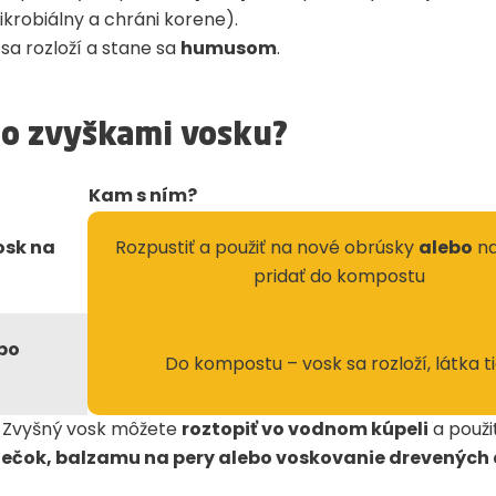
ikrobiálny a chráni korene).
 sa rozloží a stane sa
humusom
.
 so zvyškami vosku?
Kam s ním?
osk na
Rozpustiť a použiť na nové obrúsky
alebo
na
pridať do kompostu
po
Do kompostu – vosk sa rozloží, látka t
Zvyšný vosk môžete
roztopiť vo vodnom kúpeli
a použi
iečok, balzamu na pery alebo voskovanie drevených 