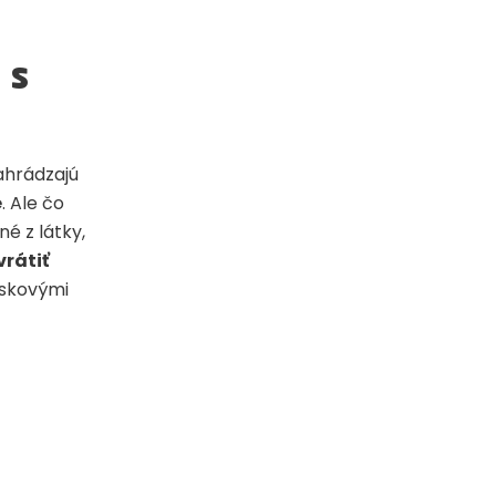
 s
ahrádzajú
é
. Ale čo
é z látky,
vrátiť
oskovými