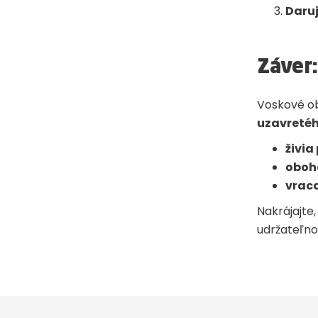
Daru
Záver
Voskové ob
uzavretéh
živia
oboh
vraca
Nakrájajte
udržateľno