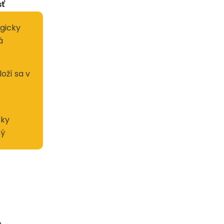
ť
ogicky
á
loží sa v
e
cky
ný
,