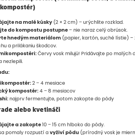
 kompostér)
jajte na malé kúsky
(2 × 2 cm) – urýchlite rozklad.
ajte do kompostu postupne
– nie naraz celý obrúsok.
yte hnedým materiálom
(papier, kartón, suché lístie) –
hu a prilákaniu škodcov.
rmikompostéri:
Červy vosk milujú! Pridávajte po malých 
 nezlepili.
adu:
ikompostér:
2 – 4 mesiace
cký kompostér:
4 – 8 mesiacov
hi:
najprv fermentujte, potom zakopte do pôdy
rade alebo kvetináči
jajte a zakopte
10 – 15 cm hlboko do pôdy.
sa pomaly rozpustí a
vyživí pôdu
(prírodný vosk je mier