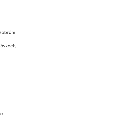
 zabráni
dávkach,
ne