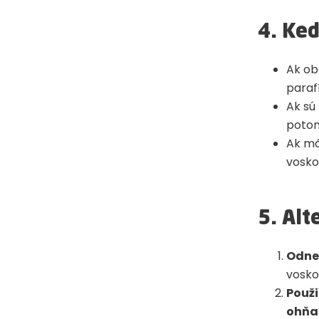
4. Ke
Ak ob
paraf
Ak sú
potom
Ak m
vosko
5. Al
Odne
vosko
Použ
ohňa