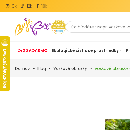
9k
12k
10k
2+2 ZADARMO
Ekologické čistiace prostriedky
P
Domov
»
Blog
»
Voskové obrúsky
»
Voskové obrúsky 