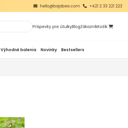
hello@bajabee.com
+421 2 33 221 223
Príspevky pre útulky
Blog
Zákazník
Košík
Výhodné balenia
Novinky
Bestsellers