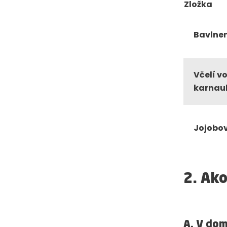
Zložka
Bavlnen
Včelí vo
karnau
Jojobov
2. Ak
A.
V dom