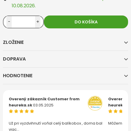
10.08.2026.
-
+
DO KOŠÍKA
ZLOŽENIE
DOPRAVA
HODNOTENIE
Overený zákazník
Customer from
Overený z
heureka.sk
03.05.2025
heureka.s
Už pri vyzdvihnutí voňal celý balíkobox , doma bal
Môžem len 
viac...