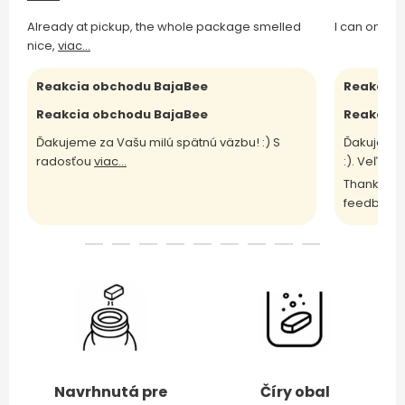
Already at pickup, the whole package smelled
I can only 
nice,
viac...
Reakcia obchodu BajaBee
Reakcia 
Reakcia obchodu BajaBee
Reakcia 
Ďakujeme za Vašu milú spätnú väzbu! :) S
Ďakujeme 
radosťou
viac...
:). Veľm
vi
Thank you 
feedback 
Navrhnutá pre
Číry obal