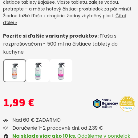
čistiace tablety BajaBee. Vložte tabletu, zalejte vodou,
pretrepte – a máte hotový čistiaci prostriedok za pár minút.
Žiadne ťažké fľaše z drogérie, žiadny zbytočný plast.
Čítať
ďalej »
Pozrite si ďalšie varianty produktov:
Fľaša s
rozprašovačom - 500 ml na čistiace tablety do
kuchyne
1,99 €
🚗
Nad 60 € ZADARMO
💨
Doručenie 1-2 pracovné dni, od 2,39 €
🏠
Na sklade viac ako 10 ks.
Odošleme v pondelok