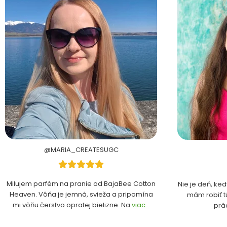
@MARIA_CREATESUGC
Milujem parfém na pranie od BajaBee Cotton
Nie je deň, ke
Heaven. Vôňa je jemná, svieža a pripomína
mám robiť t
mi vôňu čerstvo opratej bielizne. Na
viac...
prá