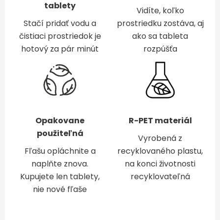
tablety
Vidíte, koľko
Stačí pridať vodu a
prostriedku zostáva, aj
čistiaci prostriedok je
ako sa tableta
hotový za pár minút
rozpúšťa
Opakovane
R-PET materiál
použiteľná
Vyrobená z
Fľašu opláchnite a
recyklovaného plastu,
naplňte znova.
na konci životnosti
Kupujete len tablety,
recyklovateľná
nie nové fľaše