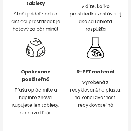
tablety
Vidíte, koľko
Stačí pridať vodu a
prostriedku zostáva, aj
čistiaci prostriedok je
ako sa tableta
hotový za pár minút
rozpúšťa
Opakovane
R-PET materiál
použiteľná
Vyrobená z
Fľašu opláchnite a
recyklovaného plastu,
naplňte znova.
na konci životnosti
Kupujete len tablety,
recyklovateľná
nie nové fľaše