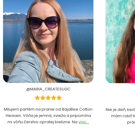
@MARIA_CREATESUGC
Milujem parfém na pranie od BajaBee Cotton
Nie je deň, ke
Heaven. Vôňa je jemná, svieža a pripomína
mám robiť t
mi vôňu čerstvo opratej bielizne. Na
viac...
prá