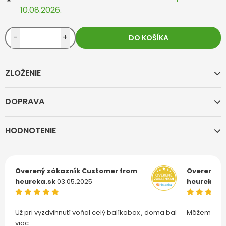
10.08.2026.
-
+
DO KOŠÍKA
ZLOŽENIE
DOPRAVA
HODNOTENIE
Overený zákazník
Customer from
Overený z
heureka.sk
03.05.2025
heureka.s
Už pri vyzdvihnutí voňal celý balíkobox , doma bal
Môžem len 
viac...