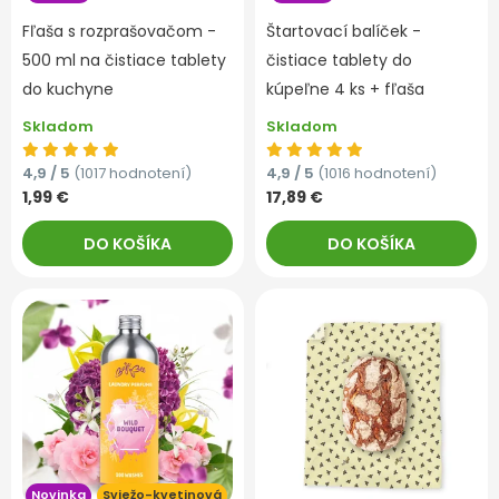
Fľaša s rozprašovačom -
Štartovací balíček -
500 ml na čistiace tablety
čistiace tablety do
do kuchyne
kúpeľne 4 ks + fľaša
Skladom
Skladom
4,9 / 5
(1017 hodnotení)
4,9 / 5
(1016 hodnotení)
1,99 €
17,89 €
DO KOŠÍKA
DO KOŠÍKA
Novinka
Sviežo-kvetinová