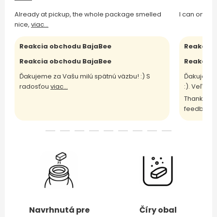
Already at pickup, the whole package smelled
I can only 
nice,
viac...
Reakcia obchodu BajaBee
Reakcia 
Reakcia obchodu BajaBee
Reakcia 
Ďakujeme za Vašu milú spätnú väzbu! :) S
Ďakujeme 
radosťou
viac...
:). Veľm
vi
Thank you 
feedback 
Navrhnutá pre
Číry obal