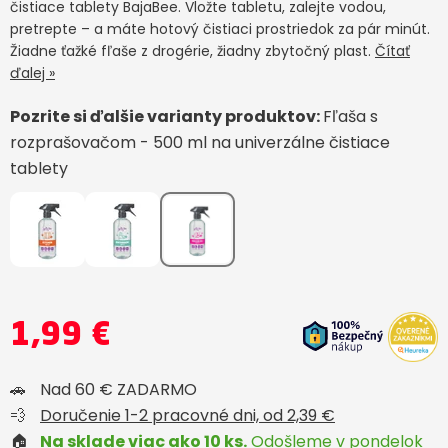
čistiace tablety BajaBee. Vložte tabletu, zalejte vodou,
pretrepte – a máte hotový čistiaci prostriedok za pár minút.
Žiadne ťažké fľaše z drogérie, žiadny zbytočný plast.
Čítať
ďalej »
Pozrite si ďalšie varianty produktov:
Fľaša s
rozprašovačom - 500 ml na univerzálne čistiace
tablety
1,99 €
🚗
Nad 60 € ZADARMO
💨
Doručenie 1-2 pracovné dni, od 2,39 €
🏠
Na sklade viac ako 10 ks.
Odošleme v pondelok