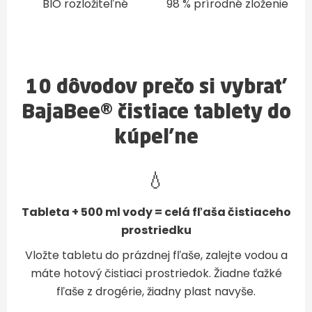
BIO rozložiteľné
98 % prírodné zloženie
10 dôvodov prečo si vybrať
BajaBee® čistiace tablety do
kúpeľne
💧
Tableta + 500 ml vody = celá fľaša čistiaceho
prostriedku
Vložte tabletu do prázdnej fľaše, zalejte vodou a
máte hotový čistiaci prostriedok. Žiadne ťažké
fľaše z drogérie, žiadny plast navyše.