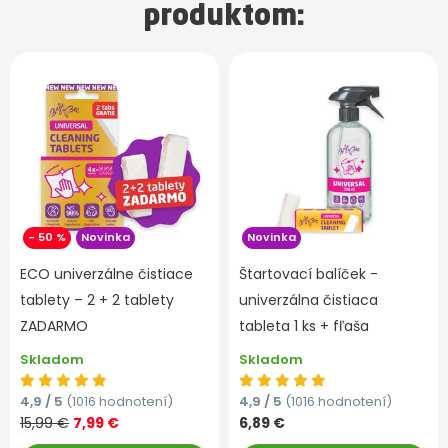
produktom:
- 50 %
Novinka
Novinka
ECO univerzálne čistiace
Štartovací balíček -
tablety – 2 + 2 tablety
univerzálna čistiaca
ZADARMO
tableta 1 ks + fľaša
Skladom
Skladom
4,9 / 5
(1016 hodnotení)
4,9 / 5
(1016 hodnotení)
15,99 €
7,99 €
6,89 €