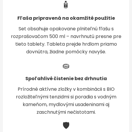
🧴
Fľaša pripravená na okamžité použitie
Set obsahuje opakovane plniteľnú fľašu s
rozprašovačom 500 ml – navrhnutú presne pre
tieto tablety. Tableta prejde hrdlom priamo
dovnútra, žiadne pomôcky navyše.
🧽
Spoľahlivé čistenie bez drhnutia
Prírodné aktívne zložky v kombinácii s BIO
rozložiteľnými tenzidmi si poradia s vodným
kameňom, mydlovými usadeninami aj
zaschnutými nečistotami.
🛡️