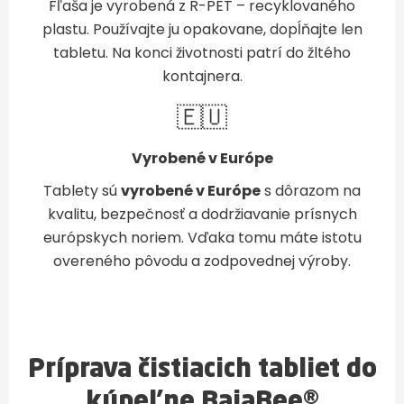
Fľaša je vyrobená z R-PET – recyklovaného
plastu. Používajte ju opakovane, dopĺňajte len
tabletu. Na konci životnosti patrí do žltého
kontajnera.
🇪🇺
Vyrobené v Európe
Tablety sú
vyrobené v Európe
s dôrazom na
kvalitu, bezpečnosť a dodržiavanie prísnych
európskych noriem. Vďaka tomu máte istotu
overeného pôvodu a zodpovednej výroby.
Príprava čistiacich tabliet do
kúpeľne BajaBee®