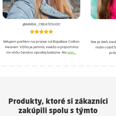
@MARIA_CREATESUGC
Milujem parfém na pranie od BajaBee Cotton
Nie je deň, ke
Heaven. Vôňa je jemná, svieža a pripomína
mám robiť t
mi vôňu čerstvo opratej bielizne. Na
viac...
prá
Produkty, ktoré si zákazníci
zakúpili spolu s týmto