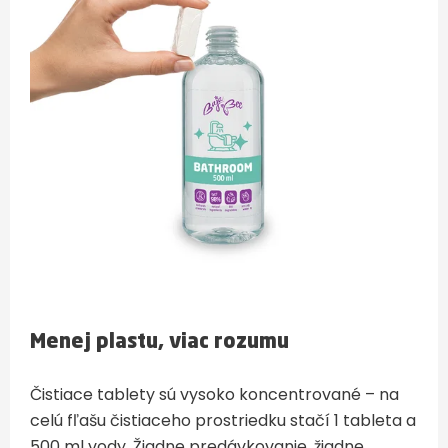
Menej plastu, viac rozumu
Čistiace tablety sú vysoko koncentrované – na
celú fľašu čistiaceho prostriedku stačí 1 tableta a
500 ml vody. Žiadne predávkovanie, žiadne