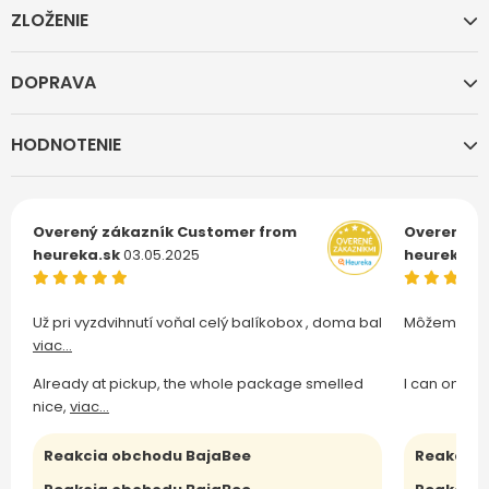
ZLOŽENIE
DOPRAVA
HODNOTENIE
Overený zákazník
Customer from
Overený z
heureka.sk
03.05.2025
heureka.s
Už pri vyzdvihnutí voňal celý balíkobox , doma bal
Môžem len 
viac...
Already at pickup, the whole package smelled
I can only 
nice,
viac...
Reakcia obchodu BajaBee
Reakcia 