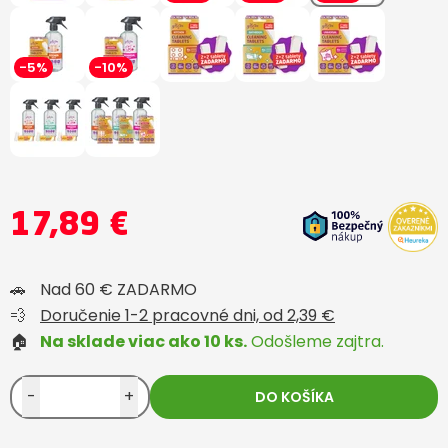
-5%
-10%
17,89 €
🚗
Nad 60 € ZADARMO
💨
Doručenie 1-2 pracovné dni, od 2,39 €
🏠
Na sklade viac ako 10 ks.
Odošleme zajtra.
-
+
DO KOŠÍKA