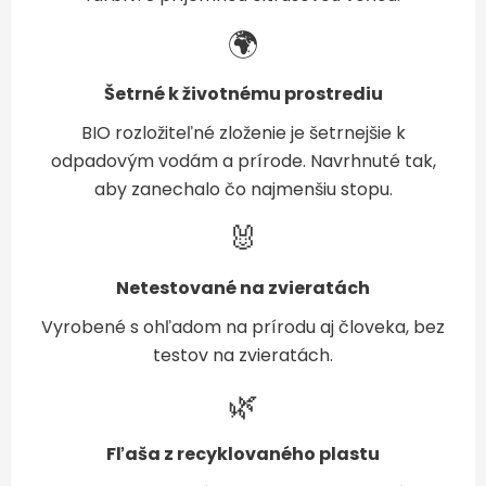
🌍
Šetrné k životnému prostrediu
BIO rozložiteľné zloženie je šetrnejšie k
odpadovým vodám a prírode. Navrhnuté tak,
aby zanechalo čo najmenšiu stopu.
🐰
Netestované na zvieratách
Vyrobené s ohľadom na prírodu aj človeka, bez
testov na zvieratách.
🌿
Fľaša z recyklovaného plastu