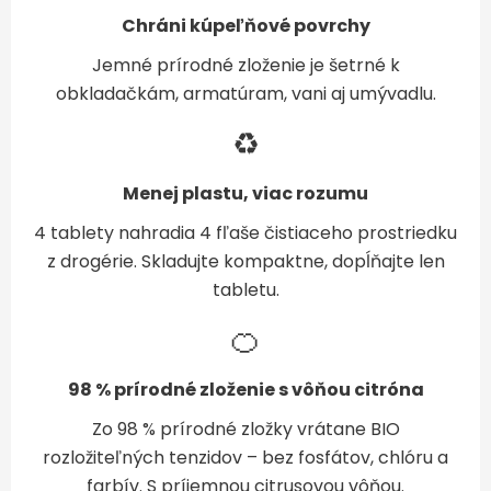
Chráni kúpeľňové povrchy
Jemné prírodné zloženie je šetrné k
obkladačkám, armatúram, vani aj umývadlu.
♻️
Menej plastu, viac rozumu
4 tablety nahradia 4 fľaše čistiaceho prostriedku
z drogérie. Skladujte kompaktne, dopĺňajte len
tabletu.
🍊
98 % prírodné zloženie s vôňou citróna
Zo 98 % prírodné zložky vrátane BIO
rozložiteľných tenzidov – bez fosfátov, chlóru a
farbív. S príjemnou citrusovou vôňou.