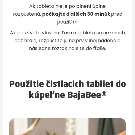
Ak tableta nie je po plnení úplne
rozpustená,
počkajte ďalších 30 minút
pred
použitím.
Ak používate vlastnú fľašu a tableta sa nezmestí
cez hrdlo, rozpustite ju najprv v inej nádobe a
následne roztok nalejte do fľaše.
Použitie čistiacich tabliet do
kúpeľne BajaBee®