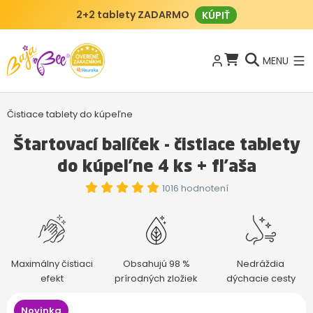
BajaBee klub
AKO FUNGUJE?
MENU
Čistiace tablety do kúpeľne
Štartovací balíček - čistiace tablety
do kúpeľne 4 ks + fľaša
1016 hodnotení
Maximálny čistiaci
Obsahujú 98 %
Nedráždia
efekt
prírodných zložiek
dýchacie cesty
Novinka