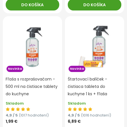
DO KOŠÍKA
DO KOŠÍKA
Novinka
Novinka
Fľaša s rozprašovačom -
Štartovací balíček -
500 ml na čistiace tablety
čistiaca tableta do
do kuchyne
kuchyne 1 ks + fľaša
Skladom
Skladom
4,9 / 5
(1017 hodnotení)
4,9 / 5
(1016 hodnotení)
1,99 €
6,89 €