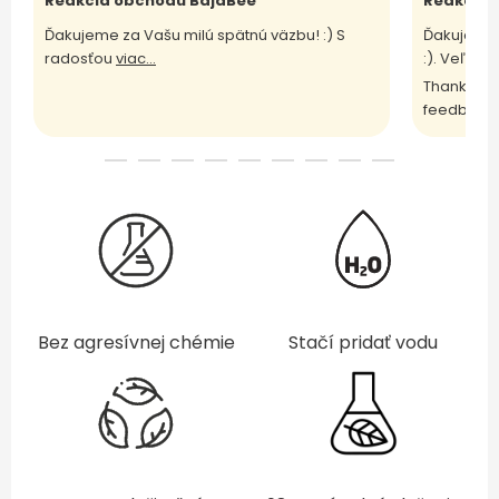
Reakcia obchodu BajaBee
Reakcia 
Ďakujeme za Vašu milú spätnú väzbu! :) S
Ďakujeme 
radosťou
viac...
:). Veľm
vi
Thank you 
feedback 
Bez agresívnej chémie
Stačí pridať vodu