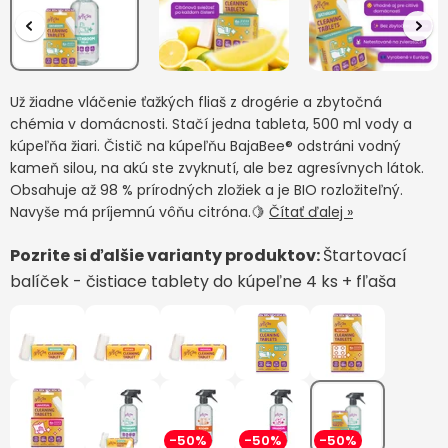
Už žiadne vláčenie ťažkých fliaš z drogérie a zbytočná
chémia v domácnosti. Stačí jedna tableta, 500 ml vody a
kúpeľňa žiari. Čistič na kúpeľňu BajaBee® odstráni vodný
kameň silou, na akú ste zvyknutí, ale bez agresívnych látok.
Obsahuje až 98 % prírodných zložiek a je BIO rozložiteľný.
Navyše má príjemnú vôňu citróna.🍋
Čítať ďalej »
Pozrite si ďalšie varianty produktov:
Štartovací
balíček - čistiace tablety do kúpeľne 4 ks + fľaša
-50%
-50%
-50%