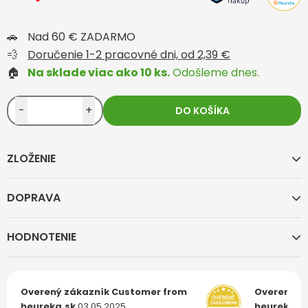
🚗
Nad 60 € ZADARMO
💨
Doručenie 1-2 pracovné dni, od 2,39 €
🏠
Na sklade viac ako 10 ks.
Odošleme dnes.
-
+
DO KOŠÍKA
ZLOŽENIE
DOPRAVA
HODNOTENIE
Overený zákazník
Customer from
Overený z
heureka.sk
03.05.2025
heureka.s