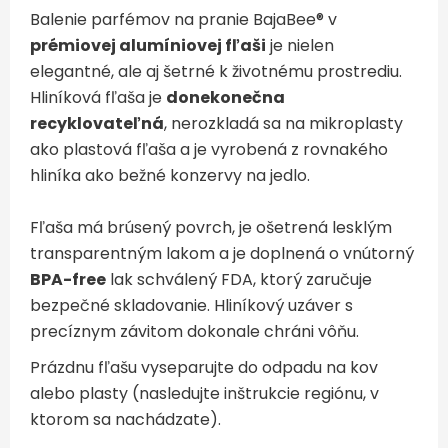
Balenie parfémov na pranie BajaBee® v
prémiovej alumíniovej fľaši
je nielen
elegantné, ale aj šetrné k životnému prostrediu.
Hliníková fľaša je
donekonečna
recyklovateľná
, nerozkladá sa na mikroplasty
ako plastová fľaša a je vyrobená z rovnakého
hliníka ako bežné konzervy na jedlo.
Fľaša má brúsený povrch, je ošetrená lesklým
transparentným lakom a je doplnená o vnútorný
BPA-free
lak schválený FDA, ktorý zaručuje
bezpečné skladovanie. Hliníkový uzáver s
precíznym závitom dokonale chráni vôňu.
Prázdnu fľašu vyseparujte do odpadu na kov
alebo plasty (nasledujte inštrukcie regiónu, v
ktorom sa nachádzate).