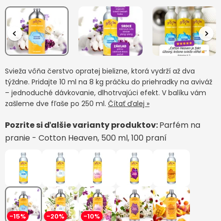
Svieža vôňa čerstvo opratej bielizne, ktorá vydrží až dva
týždne. Pridajte 10 ml na 8 kg práčku do priehradky na aviváž
– jednoduché dávkovanie, dlhotrvajúci efekt. V balíku vám
zašleme dve fľaše po 250 ml.
Čítať ďalej »
Pozrite si ďalšie varianty produktov:
Parfém na
pranie - Cotton Heaven, 500 ml, 100 praní
-15%
-20%
-10%