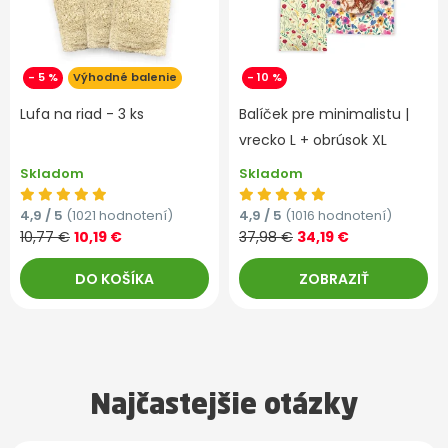
- 5 %
Výhodné balenie
- 10 %
Lufa na riad - 3 ks
Balíček pre minimalistu |
vrecko L + obrúsok XL
Skladom
Skladom
4,9 / 5
(1021 hodnotení)
4,9 / 5
(1016 hodnotení)
10,77 €
10,19 €
37,98 €
34,19 €
DO KOŠÍKA
ZOBRAZIŤ
Najčastejšie otázky