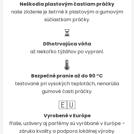
Neškodia plastovým častiam práčky
naše zloženie je šetrné k plastovým a gumovým
súčiastkam práčky.
⏳
Dlhotrvajúca vôňa
až niekoľko týždňov po vypraní.
🌡️
Bezpečné pranie až do 90 °C
testované pri vysokých teplotách, nenarúša
gumové časti práčky.
🇪🇺
Vyrobené v Európe
fľaše, uzávery aj parfémy sú vyrábané v Európe –
záruka kvality a podpora lokálnej výroby.