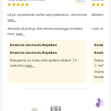
Už pri vyzdvihnutí voňal celý balíkobox , doma bal
Môžem len 
viac...
Already at pickup, the whole package smelled
I can only 
nice,
viac...
Reakcia obchodu BajaBee
Reakcia 
Reakcia obchodu BajaBee
Reakcia 
Ďakujeme za Vašu milú spätnú väzbu! :) S
Ďakujeme 
radosťou
viac...
:). Veľm
vi
Thank you 
feedback 