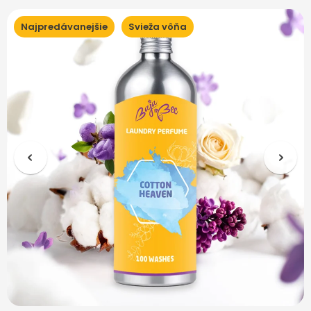
Najpredávanejšie
Svieža vôňa