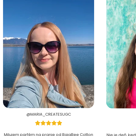
@MARIA_CREATESUGC
Milujem parfém na pranie od BajaBee Cotton
Nie je deň, ke