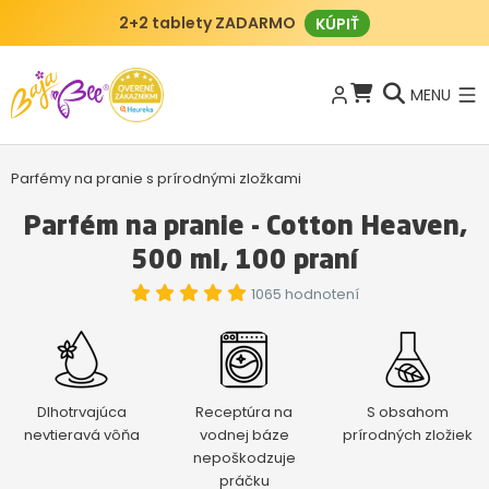
2+2 tablety ZADARMO
KÚPIŤ
MENU
Parfémy na pranie s prírodnými zložkami
Parfém na pranie - Cotton Heaven,
500 ml, 100 praní
1065 hodnotení
Dlhotrvajúca
Receptúra na
S obsahom
nevtieravá vôňa
vodnej báze
prírodných zložiek
nepoškodzuje
práčku