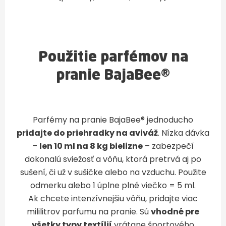
Použitie parfémov na
pranie BajaBee®
Parfémy na pranie BajaBee® jednoducho
pridajte do priehradky na aviváž
. Nízka dávka
–
len 10 ml na 8 kg bielizne
– zabezpečí
dokonalú sviežosť a vôňu, ktorá pretrvá aj po
sušení, či už v sušičke alebo na vzduchu. Použite
odmerku alebo 1 úplne plné viečko = 5 ml.
Ak chcete intenzívnejšiu vôňu, pridajte viac
mililitrov parfumu na pranie. Sú
vhodné pre
všetky typy textílií
vrátane športového