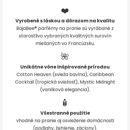
❤️
Vyrobené s láskou a dôrazom na kvalitu
BajaBee® parfémy na pranie sú vyrábané z
starostlivo vybraných kvalitných surovín
miešaných vo Francúzsku.
🌺
Unikátne vône inšpirované prírodou
Cotton Heaven (svieža bavlna), Caribbean
Cocktail (tropická sviežosť), Mystic Midnight
(vanilková elegancia).
🧴
Všestranné použitie
vhodné na pranie aj osvieženie domácnosti
(podlahy, žehlenie, záclony).