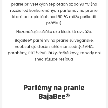
pranie pri všetkých teplotách až do 90 °C (na
rozdiel od konkurenčných parfumov na pranie,
ktoré pri teplotách nad 60 °C môžu poškodiť
práčku).
Nezanášajú sušičku ako klasické aviváže.
BajaBee® parfémy na pranie sú vegánske,
neobsahujú dioxán, chlórnan sodný, SVHC,
parabény, PBT/vPvB látky, ťažké kovy, tenzidy ani
znečisťujúce rezíduá.
Parfémy na pranie
BajaBee®