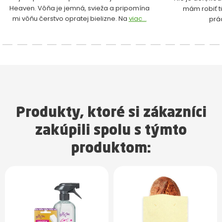
Heaven. Vôňa je jemná, svieža a pripomína
mám robiť t
mi vôňu čerstvo opratej bielizne. Na
viac...
prá
Produkty, ktoré si zákazníci
zakúpili spolu s týmto
produktom: