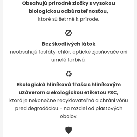
Obsahujú prírodné zložky s vysokou
biologickou odbúrateľnosťou,
ktoré sú šetrné k prírode.
🚫
Bez škodlivých látok
neobsahujú fosfáty, chlór, optické zjasňovače ani
umelé farbivá.
♻️
Ekologická hliníková fľaša s hliníkovým
uzáverom a ekologickou etiketou FSC,
ktorá je nekonečne recyklovateľná a chráni vôňu
pred degradáciou – na rozdiel od plastových
obalov.
🛡️