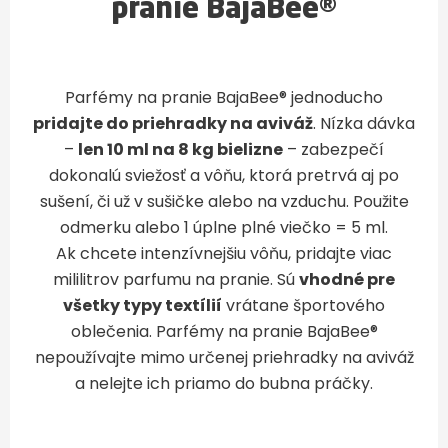
pranie BajaBee®
Parfémy na pranie BajaBee® jednoducho
pridajte do priehradky na aviváž
. Nízka dávka
–
len 10 ml na 8 kg bielizne
– zabezpečí
dokonalú sviežosť a vôňu, ktorá pretrvá aj po
sušení, či už v sušičke alebo na vzduchu. Použite
odmerku alebo 1 úplne plné viečko = 5 ml.
Ak chcete intenzívnejšiu vôňu, pridajte viac
mililitrov parfumu na pranie. Sú
vhodné pre
všetky typy textílií
vrátane športového
oblečenia. Parfémy na pranie BajaBee®
nepoužívajte mimo určenej priehradky na aviváž
a nelejte ich priamo do bubna práčky.