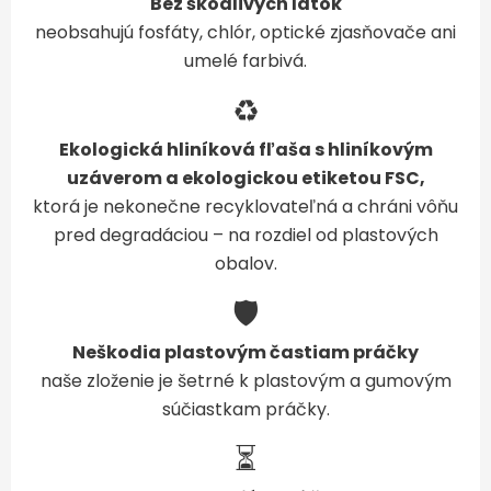
Bez škodlivých látok
neobsahujú fosfáty, chlór, optické zjasňovače ani
umelé farbivá.
♻️
Ekologická hliníková fľaša s hliníkovým
uzáverom a ekologickou etiketou FSC,
ktorá je nekonečne recyklovateľná a chráni vôňu
pred degradáciou – na rozdiel od plastových
obalov.
🛡️
Neškodia plastovým častiam práčky
naše zloženie je šetrné k plastovým a gumovým
súčiastkam práčky.
⏳