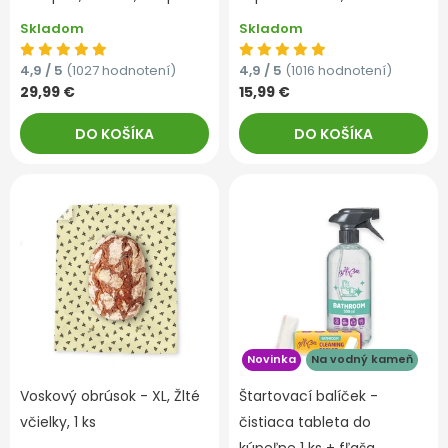
Skladom
Skladom
4,9 / 5
(1027 hodnotení)
4,9 / 5
(1016 hodnotení)
29,99 €
15,99 €
DO KOŠÍKA
DO KOŠÍKA
Novinka
Na vodný kameň
Voskový obrúsok - XL, Žlté
Štartovací balíček -
včielky, 1 ks
čistiaca tableta do