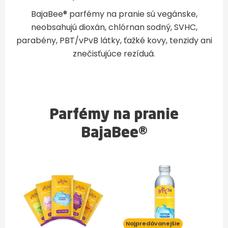
BajaBee® parfémy na pranie sú vegánske,
neobsahujú dioxán, chlórnan sodný, SVHC,
parabény, PBT/vPvB látky, ťažké kovy, tenzidy ani
znečisťujúce rezíduá.
Parfémy na pranie
BajaBee®
Najpredávanejšie