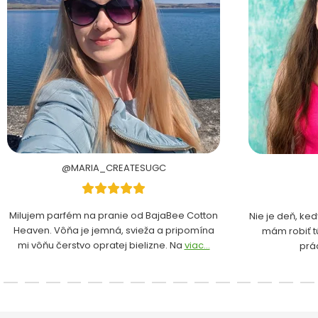
@MARIA_CREATESUGC
Milujem parfém na pranie od BajaBee Cotton
Nie je deň, ke
Heaven. Vôňa je jemná, svieža a pripomína
mám robiť t
mi vôňu čerstvo opratej bielizne. Na
viac...
prá