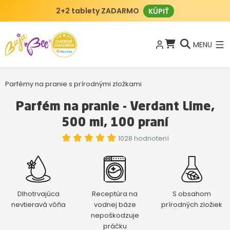
2+2 tablety ZADARMO
KÚPIŤ
MENU
Parfémy na pranie s prírodnými zložkami
Parfém na pranie - Verdant Lime,
500 ml, 100 praní
1028 hodnotení
Dlhotrvajúca
Receptúra na
S obsahom
nevtieravá vôňa
vodnej báze
prírodných zložiek
nepoškodzuje
práčku