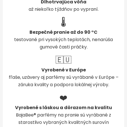
Dlhotrvajúca vôňa
až niekoľko týždňov po vypraní.
🌡️
Bezpečné pranie až do 90 °C
testované pri vysokých teplotách, nenarúša
gumové časti práčky.
🇪🇺
Vyrobené v Európe
fľaše, uzávery aj parfémy sú vyrábané v Európe –
záruka kvality a podpora lokálnej výroby.
❤️
Vyrobené s láskou a dôrazom na kvalitu
BajaBee® parfémy na pranie sú vyrábané z
starostlivo vybraných kvalitných surovín