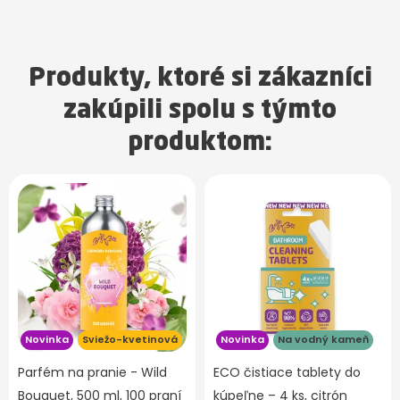
Produkty, ktoré si zákazníci
zakúpili spolu s týmto
produktom:
Novinka
Sviežo-kvetinová
Novinka
Na vodný kameň
Parfém na pranie - Wild
ECO čistiace tablety do
Bouquet, 500 ml, 100 praní
kúpeľne – 4 ks, citrón