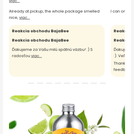
viac...
Already at pickup, the whole package smelled
I can only 
nice,
viac...
Reakcia obchodu BajaBee
Reakcia 
Reakcia obchodu BajaBee
Reakcia 
Ďakujeme za Vašu milú spätnú väzbu! :) S
Ďakujeme 
radosťou
viac...
:). Veľm
vi
Thank you 
feedback 