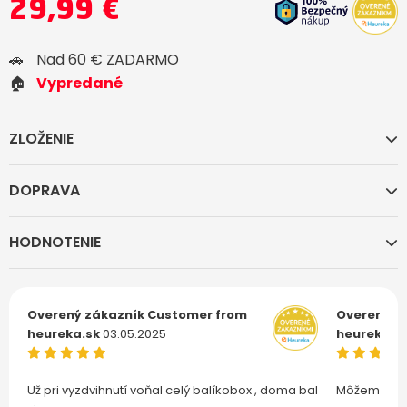
29,99 €
🚗
Nad 60 € ZADARMO
🏠
Vypredané
ZLOŽENIE
DOPRAVA
HODNOTENIE
Overený zákazník
Customer from
Overený z
heureka.sk
03.05.2025
heureka.s
Už pri vyzdvihnutí voňal celý balíkobox , doma bal
Môžem len 