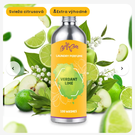
Svieža citrusová
🔝Extra výhodné