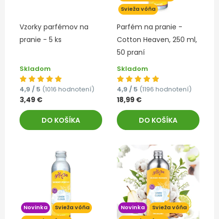
Svieža vôňa
Vzorky parfémov na
Parfém na pranie -
pranie - 5 ks
Cotton Heaven, 250 ml,
50 praní
Skladom
Skladom
4,9 / 5
(1016 hodnotení)
4,9 / 5
(1196 hodnotení)
3,49 €
18,99 €
DO KOŠÍKA
DO KOŠÍKA
Novinka
Svieža vôňa
Novinka
Svieža vôňa