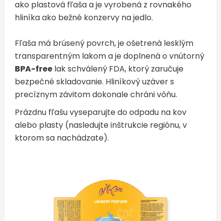
ako plastová fľaša a je vyrobená z rovnakého
hliníka ako bežné konzervy na jedlo.
Fľaša má brúsený povrch, je ošetrená lesklým
transparentným lakom a je doplnená o vnútorný
BPA-free
lak schválený FDA, ktorý zaručuje
bezpečné skladovanie. Hliníkový uzáver s
precíznym závitom dokonale chráni vôňu.
Prázdnu fľašu vyseparujte do odpadu na kov
alebo plasty (nasledujte inštrukcie regiónu, v
ktorom sa nachádzate).