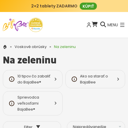
2+2 tablety ZADARMO
KÚPIŤ
MENU
🏠
»
Voskové obrúsky
»
Na zeleninu
Na zeleninu
10 tipov čo zabaliť
Ako sa starať o
do BajaBee®
BajaBee
Sprievodca
veľkosťami
BajaBee®
Filter