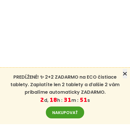
PREDĹŽENÉ! ✨ 2+2 ZADARMO na ECO čistiace
tablety. Zaplatíte len 2 tablety a ďalšie 2 vám
pribalíme automaticky ZADARMO.
d,
h :
m :
s
2
18
31
50
NAKUPOVAŤ