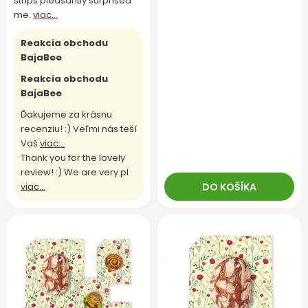
strips pleasantly surprised
me.
viac...
Reakcia obchodu
BajaBee
Reakcia obchodu
BajaBee
Ďakujeme za krásnu
recenziu! :) Veľmi nás teší
Vaš
viac...
Thank you for the lovely
review! :) We are very pl
DO KOŠÍKA
viac...