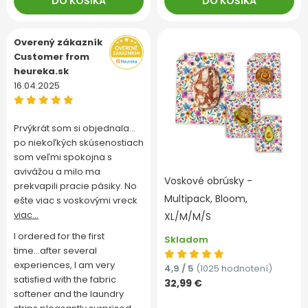
DO KOŠÍKA
DO KOŠÍKA
Overený zákazník
Customer from
heureka.sk
16.04.2025
Prvýkrát som si objednala…
po niekoľkých skúsenostiach
som veľmi spokojna s
avivážou a milo ma
Voskové obrúsky -
prekvapili pracie pásiky. No
Multipack, Bloom,
ešte viac s voskovými vreck
viac...
XL/M/M/S
I ordered for the first
Skladom
time...after several
experiences, I am very
4,9 / 5
(1025 hodnotení)
satisfied with the fabric
32,99 €
softener and the laundry