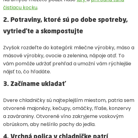
čistiacu kocku
.
2. Potraviny, ktoré sú po dobe spotreby,
vytrieďte a skompostujte
Zvyšok rozdeľte do kategórii: mliečne výrobky, mäso a
mäsové výrobky, ovocie a zelenina, nápoje atď. To
vám pomôže udržať prehľad a umožní vám rýchlejšie
nájsť to, čo hľadáte.
3. Začíname ukladať
Dvere chladničky sú najteplejším miestom, patria sem
otvorené majonézy, kečupy, omáčky, fľaše, konzervy
a zaváraniny. Otvorené víno zakryjeme voskovým
obrúskom, aby nešírilo pachy do jedla.
4. Vrchná polica v chladničke patrí