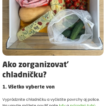
Ako zorganizovať
chladničku?
1. Všetko vyberte von
Vyprádznite chladničku a vyčistite povrchy aj police.
Na umytie môžete použiť naše
lufy
a
prírodnú tuhú