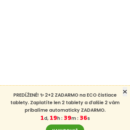
PREDĹŽENÉ! ✨ 2+2 ZADARMO na ECO čistiace
tablety. Zaplatíte len 2 tablety a ďalšie 2 vám
pribalíme automaticky ZADARMO.
d,
h :
m :
s
1
19
39
35